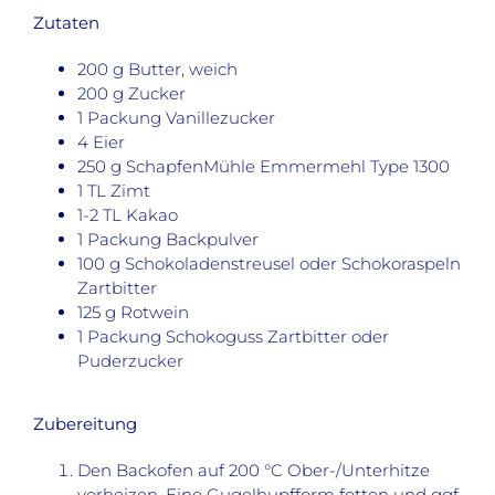
Zutaten
200 g Butter, weich
200 g Zucker
1 Packung Vanillezucker
4 Eier
250 g SchapfenMühle Emmermehl Type 1300
1 TL Zimt
1-2 TL Kakao
1 Packung Backpulver
100 g Schokoladenstreusel oder Schokoraspeln
Zartbitter
125 g Rotwein
1 Packung Schokoguss Zartbitter oder
Puderzucker
Zubereitung
Den Backofen auf 200 °C Ober-/Unterhitze
vorheizen. Eine Gugelhupfform fetten und ggf.