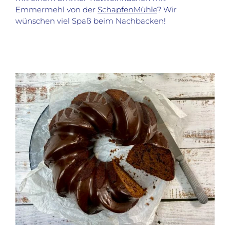
Emmermehl von der
SchapfenMühle
? Wir
wünschen viel Spaß beim Nachbacken!