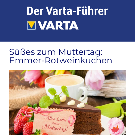
Zum
Inhalt
springen
Süßes zum Muttertag:
Emmer-Rotweinkuchen
Zeige
grösseres
Bild