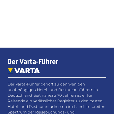
Der Varta-Führer gehört zu den wenigen
unabhängigen Hotel- und Restaurantführern in
Deutschland. Seit nahezu 70 Jahren ist er für
Reisende ein verlässlicher Begleiter zu den besten
Hotel- und Restaurantadressen im Land. Im breiten
Spektrum der Reisebuchungs- und
Bewertungsplattformen nimmt der Varta-Führer
eine Ausnahmestellung ein.
Social Media
Folgen Sie dem Varta-Führer in den sozialen
Netzwerken für Neuigkeiten, Gewinnspiele und
Hintergrundinformationen.