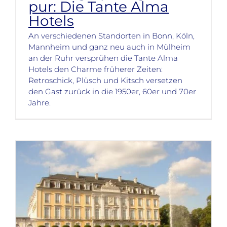
pur: Die Tante Alma
Hotels
An verschiedenen Standorten in Bonn, Köln,
Mannheim und ganz neu auch in Mülheim
an der Ruhr versprühen die Tante Alma
Hotels den Charme früherer Zeiten:
Retroschick, Plüsch und Kitsch versetzen
den Gast zurück in die 1950er, 60er und 70er
Jahre.