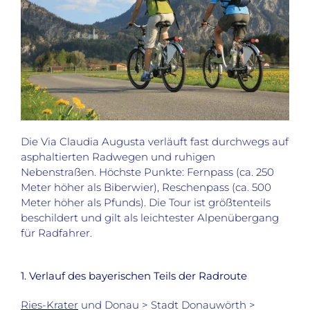
Die Via Claudia Augusta verläuft fast durchwegs auf
asphaltierten Radwegen und ruhigen
Nebenstraßen. Höchste Punkte: Fernpass (ca. 250
Meter höher als Biberwier), Reschenpass (ca. 500
Meter höher als Pfunds). Die Tour ist größtenteils
beschildert und gilt als leichtester Alpenübergang
für Radfahrer.
1. Verlauf des bayerischen Teils der Radroute
Ries-Krater
und Donau > Stadt Donauwörth >