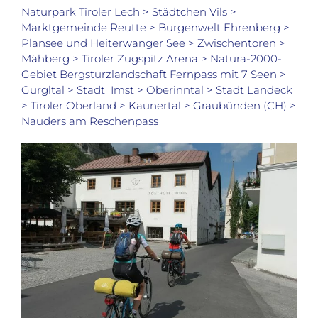
Naturpark Tiroler Lech > Städtchen Vils >
Marktgemeinde Reutte > Burgenwelt Ehrenberg >
Plansee und Heiterwanger See > Zwischentoren >
Mähberg > Tiroler Zugspitz Arena > Natura-2000-
Gebiet Bergsturzlandschaft Fernpass mit 7 Seen >
Gurgltal > Stadt Imst > Oberinntal > Stadt Landeck
> Tiroler Oberland > Kaunertal > Graubünden (CH) >
Nauders am Reschenpass