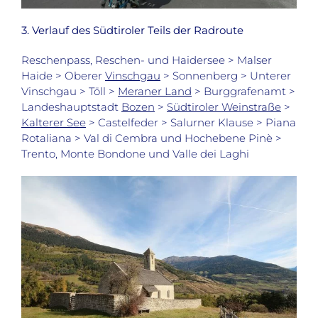
3. Verlauf des Südtiroler Teils der Radroute
Reschenpass, Reschen- und Haidersee > Malser
Haide > Oberer
Vinschgau
> Sonnenberg > Unterer
Vinschgau > Töll >
Meraner Land
> Burggrafenamt >
Landeshauptstadt
Bozen
>
Südtiroler Weinstraße
>
Kalterer See
> Castelfeder > Salurner Klause > Piana
Rotaliana > Val di Cembra und Hochebene Pinè >
Trento, Monte Bondone und Valle dei Laghi