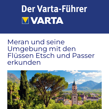
Zum
Inhalt
springen
Meran und seine
Umgebung mit den
Flüssen Etsch und Passer
erkunden
Zeige
grösseres
Bild