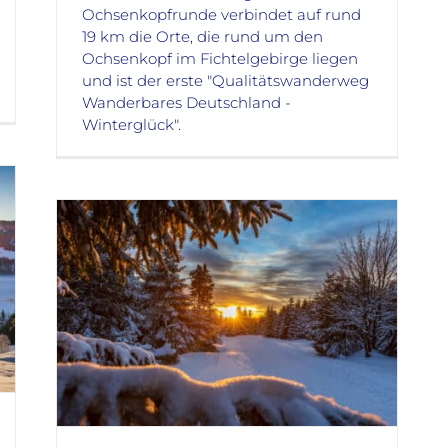
Ochsenkopfrunde verbindet auf rund
19 km die Orte, die rund um den
Ochsenkopf im Fichtelgebirge liegen
und ist der erste "Qualitätswanderweg
Wanderbares Deutschland -
Winterglück".