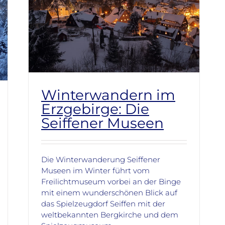
Winterwandern im
Erzgebirge: Die
Seiffener Museen
Die Winterwanderung Seiffener
Museen im Winter führt vom
Freilichtmuseum vorbei an der Binge
mit einem wunderschönen Blick auf
das Spielzeugdorf Seiffen mit der
weltbekannten Bergkirche und dem