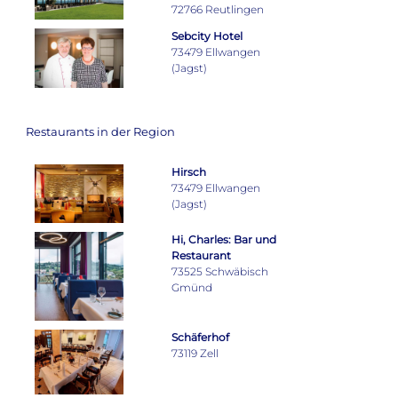
72766 Reutlingen
Sebcity Hotel
73479 Ellwangen
(Jagst)
Restaurants in der Region
Hirsch
73479 Ellwangen
(Jagst)
Hi, Charles: Bar und
Restaurant
73525 Schwäbisch
Gmünd
Schäferhof
73119 Zell