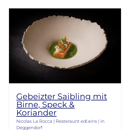
Gebeizter Saibling mit
Birne, Speck &
Koriander
Nicolas La Rocca | Resteraunt edl.eins | in
Deggendorf