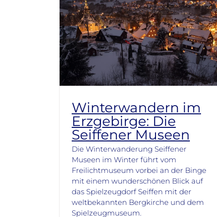
Winterwandern im
Erzgebirge: Die
Seiffener Museen
Die Winterwanderung Seiffener
Museen im Winter führt vom
Freilichtmuseum vorbei an der Binge
mit einem wunderschönen Blick auf
das Spielzeugdorf Seiffen mit der
weltbekannten Bergkirche und dem
Spielzeugmuseum.