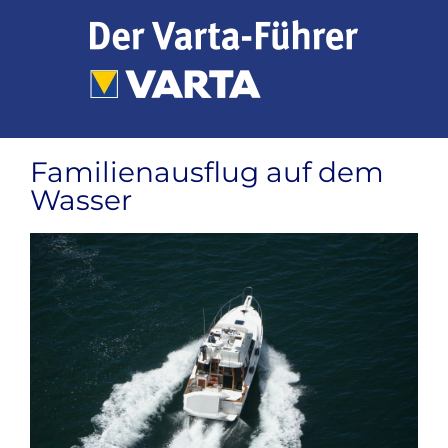
Zum
Inhalt
springen
Familienausflug auf dem
Wasser
Zeige
grösseres
Bild