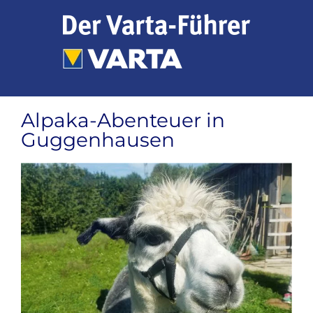
Zum
Inhalt
springen
Alpaka-Abenteuer in
Guggenhausen
Zeige
grösseres
Bild