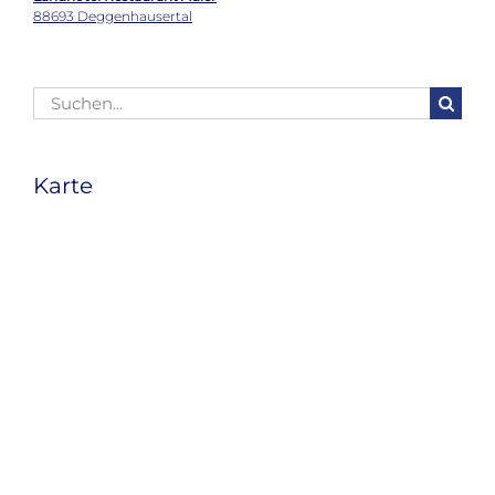
88693 Deggenhausertal
Suche
nach:
Karte