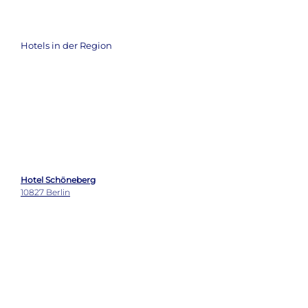
Hotels in der Region
Hotel Schöneberg
10827 Berlin
Kastanienhof
10119 Berlin