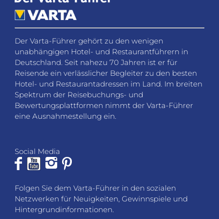
Social Media
Folgen Sie dem Varta-Führer in den sozialen
Netzwerken für Neuigkeiten, Gewinnspiele und
Hintergrundinformationen.
KONTAKT
Fragen, Wünsche oder Feedback? Wir helfen Ihnen
gerne weiter.
VARTA-Führer GmbH
Marco-Polo-Straße 1
D-73760 Ostfildern-Kemnat
Telefon: +49 711 4502 182
Fax: +49 711 4502 185