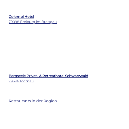
79674 Todtnau
Restaurants in der Region
Bareiss
72270 Baiersbronn
Kaminstube
72270 Baiersbronn