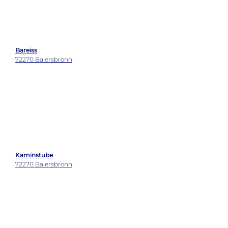
Wasser & Brot
77652 Offenburg
Gasthaus Zum Kaiserstuhl
79235 Vogtsburg im Kaiserstuhl
Wetter