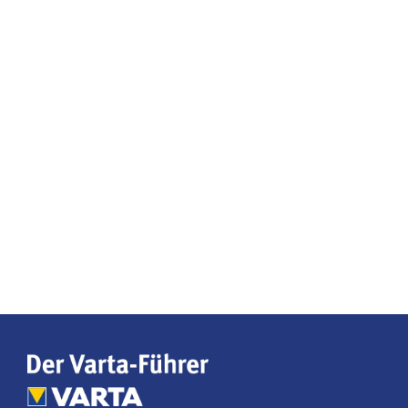
unabhängigen Hotel- und Restaurantführern in
Deutschland. Seit nahezu 70 Jahren ist er für
Reisende ein verlässlicher Begleiter zu den besten
Hotel- und Restaurantadressen im Land. Im breiten
Spektrum der Reisebuchungs- und
Bewertungsplattformen nimmt der Varta-Führer
eine Ausnahmestellung ein.
Social Media
Folgen Sie dem Varta-Führer in den sozialen
Netzwerken für Neuigkeiten, Gewinnspiele und
Hintergrundinformationen.
KONTAKT
Fragen, Wünsche oder Feedback? Wir helfen Ihnen