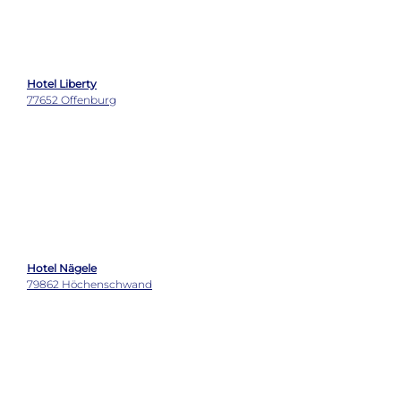
Hotel Liberty
77652 Offenburg
Hotel Nägele
79862 Höchenschwand
Colombi Hotel
79098 Freiburg im Breisgau
Bergseele Privat- & Retreathotel Schwarzwald