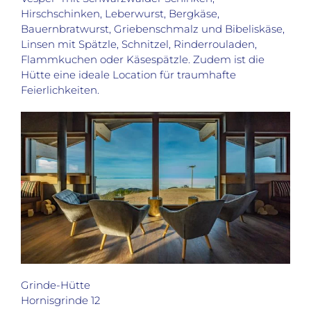
Hirschschinken, Leberwurst, Bergkäse,
Bauernbratwurst, Griebenschmalz und Bibeliskäse,
Linsen mit Spätzle, Schnitzel, Rinderrouladen,
Flammkuchen oder Käsespätzle. Zudem ist die
Hütte eine ideale Location für traumhafte
Feierlichkeiten.
Grinde-Hütte
Hornisgrinde 12