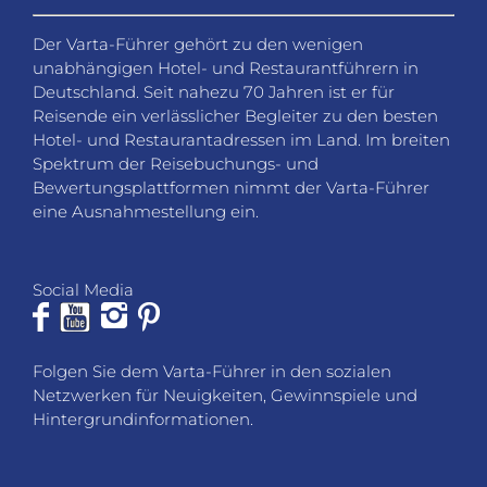
gerne weiter.
VARTA-Führer GmbH
Marco-Polo-Straße 1
D-73760 Ostfildern-Kemnat
Telefon: +49 711 4502 182
Fax: +49 711 4502 185
info@varta-guide.de
JOBS
VARTA-BEWERTUNG
LOGIN
DATENSCHUTZ
AGB
SITEMAP
PARTNER
IMPRESSUM