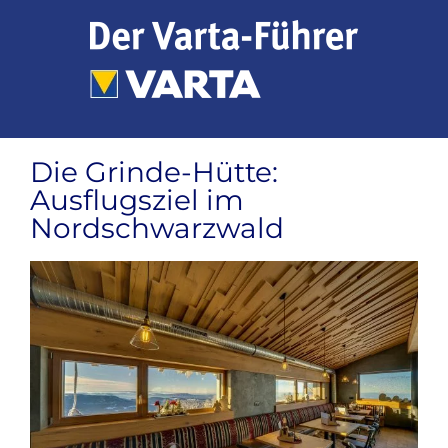
Zum
Inhalt
springen
Die Grinde-Hütte:
Ausflugsziel im
Nordschwarzwald
Zeige
grösseres
Bild