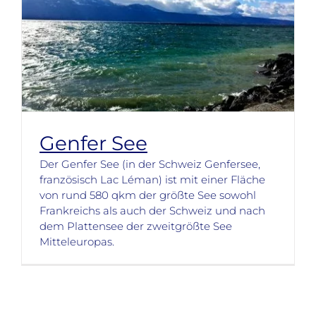
Genfer See
Der Genfer See (in der Schweiz Genfersee,
französisch Lac Léman) ist mit einer Fläche
von rund 580 qkm der größte See sowohl
Frankreichs als auch der Schweiz und nach
dem Plattensee der zweitgrößte See
Mitteleuropas.