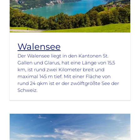
Walensee
Der Walensee liegt in den Kantonen St.
Gallen und Glarus, hat eine Länge von 15,5
km, ist rund zwei Kilometer breit und
maximal 145 m tief. Mit einer Fläche von
rund 24 qkm ist er der zwölftgrößte See der
Schweiz.