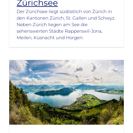
Zürichsee
Der Zürichsee liegt südöstlich von Zürich in
den Kantonen Zürich, St. Gallen und Schwyz.
Neben Zürich liegen am See die
sehenswerten Städte Rapperswil-Jona,
Meilen, Küsnacht und Horgen.