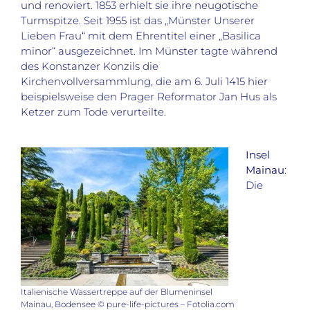
und renoviert. 1853 erhielt sie ihre neugotische
Turmspitze. Seit 1955 ist das „Münster Unserer
Lieben Frau“ mit dem Ehrentitel einer „Basilica
minor“ ausgezeichnet. Im Münster tagte während
des Konstanzer Konzils die
Kirchenvollversammlung, die am 6. Juli 1415 hier
beispielsweise den Prager Reformator Jan Hus als
Ketzer zum Tode verurteilte.
Insel
Mainau
:
Die
Italienische Wassertreppe auf der Blumeninsel
Mainau, Bodensee © pure-life-pictures – Fotolia.com