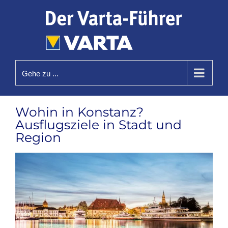
Zum
Inhalt
springen
Gehe zu ...
Wohin in Konstanz?
Ausflugsziele in Stadt und
Region
Zeige
grösseres
Bild