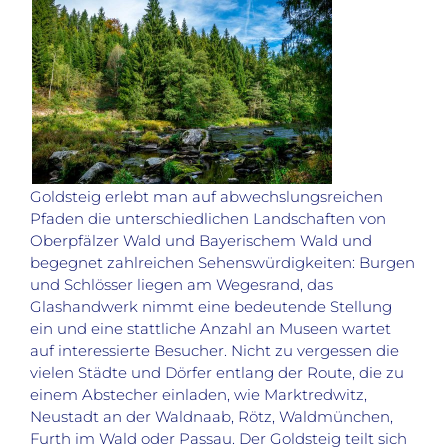
Goldsteig erlebt man auf abwechslungsreichen
Pfaden die unterschiedlichen Landschaften von
Oberpfälzer Wald und Bayerischem Wald und
begegnet zahlreichen Sehenswürdigkeiten: Burgen
und Schlösser liegen am Wegesrand, das
Glashandwerk nimmt eine bedeutende Stellung
ein und eine stattliche Anzahl an Museen wartet
auf interessierte Besucher. Nicht zu vergessen die
vielen Städte und Dörfer entlang der Route, die zu
einem Abstecher einladen, wie Marktredwitz,
Neustadt an der Waldnaab, Rötz, Waldmünchen,
Furth im Wald oder Passau. Der Goldsteig teilt sich