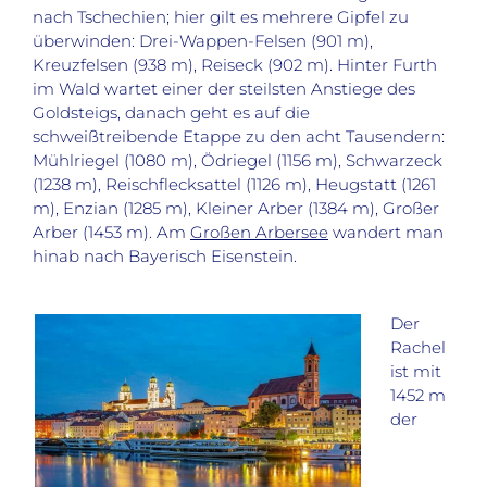
nach Tschechien; hier gilt es mehrere Gipfel zu
überwinden: Drei-Wappen-Felsen (901 m),
Kreuzfelsen (938 m), Reiseck (902 m). Hinter Furth
im Wald wartet einer der steilsten Anstiege des
Goldsteigs, danach geht es auf die
schweißtreibende Etappe zu den acht Tausendern:
Mühlriegel (1080 m), Ödriegel (1156 m), Schwarzeck
(1238 m), Reischflecksattel (1126 m), Heugstatt (1261
m), Enzian (1285 m), Kleiner Arber (1384 m), Großer
Arber (1453 m). Am
Großen Arbersee
wandert man
hinab nach Bayerisch Eisenstein.
Der
Rachel
ist mit
1452 m
der