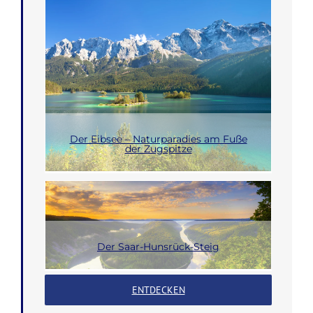
Der Eibsee – Naturparadies am Fuße
der Zugspitze
Der Saar-Hunsrück-Steig
ENTDECKEN