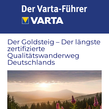
Zum
Inhalt
springen
Der Goldsteig – Der längste
zertifizierte
Qualitätswanderweg
Deutschlands
Zeige
grösseres
Bild