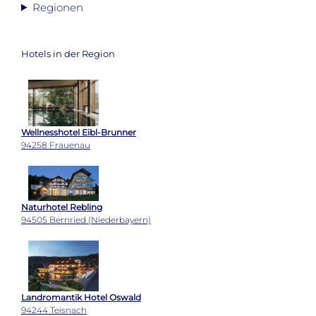
Regionen
Hotels in der Region
Wellnesshotel Eibl-Brunner
94258 Frauenau
Naturhotel Rebling
94505 Bernried (Niederbayern)
Landromantik Hotel Oswald
94244 Teisnach