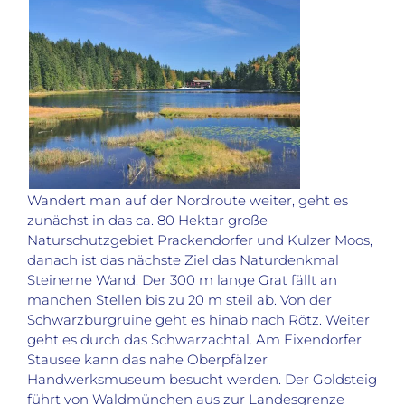
Wandert man auf der Nordroute weiter, geht es
zunächst in das ca. 80 Hektar große
Naturschutzgebiet Prackendorfer und Kulzer Moos,
danach ist das nächste Ziel das Naturdenkmal
Steinerne Wand. Der 300 m lange Grat fällt an
manchen Stellen bis zu 20 m steil ab. Von der
Schwarzburgruine geht es hinab nach Rötz. Weiter
geht es durch das Schwarzachtal. Am Eixendorfer
Stausee kann das nahe Oberpfälzer
Handwerksmuseum besucht werden. Der Goldsteig
führt von Waldmünchen aus zur Landesgrenze