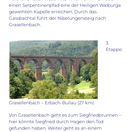
einen Serpentinenpfad eine der Heiligen Walburga
geweihten Kapelle erreichen. Durch das
Gassbachtal führt der Nibelungensteig nach
Grasellenbach.
3.
Etappe:
Grasellenbach – Erbach-Bullau (27 km)
Von Grasellenbach geht es zum Siegfriedbrunnen –
hier könnte Siegfried durch Hagen den Tod
gefunden haben. Weiter geht es an einem