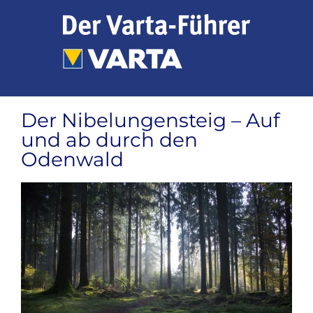
Zum
Inhalt
springen
Der Nibelungensteig – Auf
und ab durch den
Odenwald
Zeige
grösseres
Bild