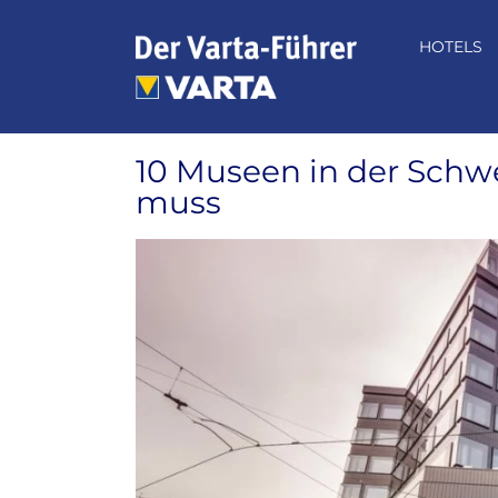
Zum
Inhalt
HOTELS
springen
10 Museen in der Schw
muss
Zeige
grösseres
Bild