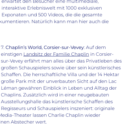
erwartet den Besucher eine multimediale,
interaktive Erlebniswelt mit 1000 exklusiven
Exponaten und 500 Videos, die die gesamte
okumentieren. Natürlich kann man hier auch die
7.
Chaplin’s World, Corsier-sur-Vevey
: Auf dem
einstigen
Landsitz der Familie Chaplin
in Corsier-
sur-Vevey erfährt man alles über das Privatleben des
großen Schauspielers sowie über sein künstlerisches
Schaffen. Die herrschaftliche Villa und der 14 Hektar
große Park mit der unverbauten Sicht auf den Lac
Léman gewähren Einblick in Leben und Alltag der
Chaplins. Zusätzlich wird in einer neugebauten
Ausstellungshalle das künstlerische Schaffen des
Regisseurs und Schauspielers inszeniert: originale
Media-Theater lassen Charlie Chaplin wieder
einen Abstecher wert.