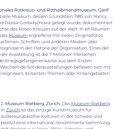
tionales Rotkreuz- und Rothalbmondmuseum, Genf
:
zielle Museum, dessen Grundstein 1985 von Nancy
d Raissa Gorbatschowa gelegt wurde, dokumentiert
chte des Roten Kreuzes auf der Welt. In elf Räumen
 das
Museum
ergreifend mit vielen Originalfotos,
rfilmen, Schriften und anderen Medien über
reignisse in der Historie der Organisation. Eines der
 der Ausstellung ist die 7 Millionen Menschen
e Kriegsgefangenenkartei aus dem Ersten
 Wechselnde Sonderausstellungen befassen sich mit
Ereignissen, brisanten Themen oder Krisengebieten.
2.
Museum Rietberg, Zürich
: Das
Museum Rietberg
in
Zürich
ist das einzige Kunstmuseum für
außereuropäische Kulturen in der Schweiz und
besitzt eine international renommierte Sammlung
mit Werken aus Asien, Afrika, Amerika und