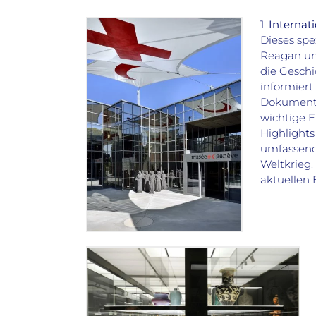
1.
Interna
Dieses spe
Reagan un
die Geschi
informiert
Dokumenta
wichtige E
Highlights
umfassend
Weltkrieg.
aktuellen 