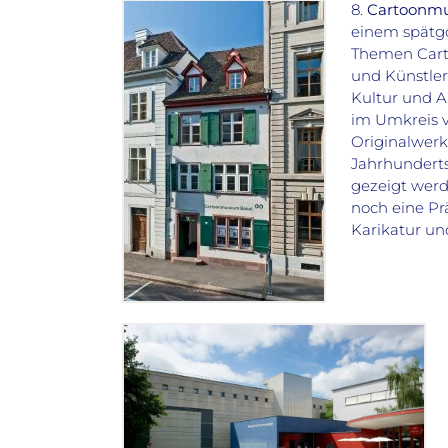
8.
Cartoonmu
einem spätgo
Themen Cart
und Künstler
Kultur und A
im Umkreis v
Originalwerk
Jahrhunderts
gezeigt werd
noch eine Pr
Karikatur un