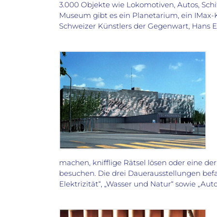
3.000 Objekte wie Lokomotiven, Autos, Sch
Museum gibt es ein Planetarium, ein IMax-
Schweizer Künstlers der Gegenwart, Hans Er
machen, knifflige Rätsel lösen oder eine d
besuchen. Die drei Dauerausstellungen be
Elektrizität“, „Wasser und Natur“ sowie „Au