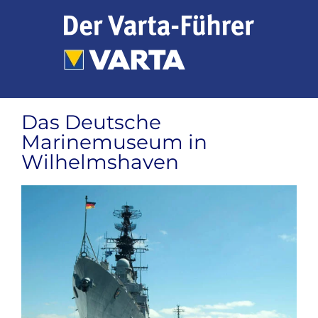
Zum
Inhalt
springen
Das Deutsche
Marinemuseum in
Wilhelmshaven
Zeige
grösseres
Bild