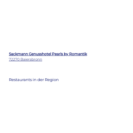
Restaurants in der Region
Dorfstuben
72270 Baiersbronn
Murgstube / RheinHOLZ
72270 Baiersbronn
Kaminstube
72270 Baiersbronn