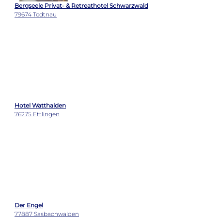
Bergseele Privat- & Retreathotel Schwarzwald
79674 Todtnau
Hotel Watthalden
76275 Ettlingen
Der Engel
77887 Sasbachwalden
Sackmann Genusshotel Pearls by Romantik
72270 Baiersbronn