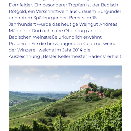
Dornfelder. Ein besonderer Tropfen ist der Badisch
Rotgold, ein Verschnittwein aus Grauem Burgunder
und rotem Spätburgunder. Bereits im 16.
Jahrhundert wurde das heutige Weingut Andreas
Männle in Durbach nahe Offenburg an der
Badischen Weinstraße urkundlich erwähnt.
Probieren Sie die hervorragenden Gourmetweine
der Winzerei, welche im Jahr 2014 die
Auszeichnung „Bester Kellermeister Badens“ erhielt.