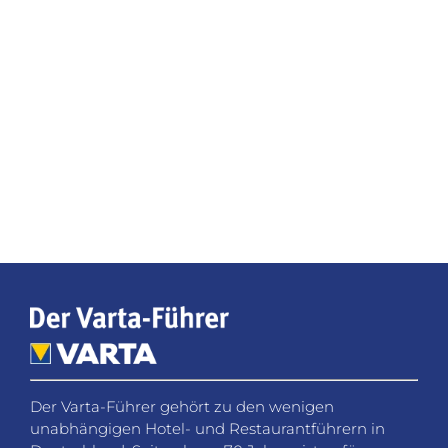
Social Media
Folgen Sie dem Varta-Führer in den sozialen
Netzwerken für Neuigkeiten, Gewinnspiele und
Hintergrundinformationen.
KONTAKT
Fragen, Wünsche oder Feedback? Wir helfen Ihnen
gerne weiter.
VARTA-Führer GmbH
Marco-Polo-Straße 1
D-73760 Ostfildern-Kemnat
Telefon: +49 711 4502 182
Fax: +49 711 4502 185
info@varta-guide.de