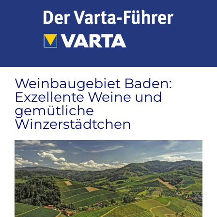
Zum
Inhalt
springen
Weinbaugebiet Baden:
Exzellente Weine und
gemütliche
Winzerstädtchen
Zeige
grösseres
Bild