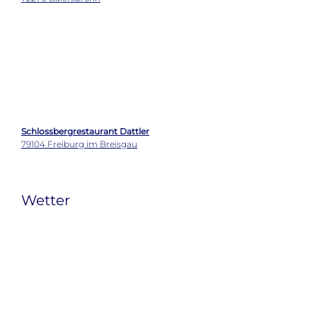
Der Varta-Führer gehört zu den wenigen
unabhängigen Hotel- und Restaurantführern in
Deutschland. Seit nahezu 70 Jahren ist er für
Reisende ein verlässlicher Begleiter zu den besten
Hotel- und Restaurantadressen im Land. Im breiten
Spektrum der Reisebuchungs- und
Bewertungsplattformen nimmt der Varta-Führer
eine Ausnahmestellung ein.