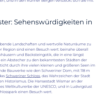
den, und
in den Ruhner Bergen versteckt sich die mit
ster: Sehenswürdigkeiten in
ubende
L
andschaften
und wertvolle Naturräume zu
r Region sind einen B
esuch wert: beinahe überall
rkhäusern und Backsteingotik,
die in eine längst
 ein Abstecher zu den bekanntesten Städten der
ticht durch ihre vielen kleinen und größeren Seen im
ende
Bauwerke wie den Schweriner Dom, mit 118 m
das
Schweriner Schloss
, das Wahrzeichen der Stadt
n Historismus.
Die Hansestadt Wismar an der
ntes Weltkulturerbe der UNESCO, und in Ludwigslust
chlosspark
einen Besuch wert.