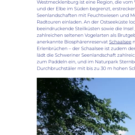
Westmecklenburg ist eine Region, die vom 
und der Elbe im Süden begrenzt, erstrecken
Seenlandschaften
mit Feuchtwiesen und M
Radtouren einladen. An der Ostseeküste l
beeindruckende Steilküsten sowie die Insel
zahlreichen seltenen Vogelarten als Brutgeb
anerkannte Biosphärenreservat
Schaalsee
m
Erlenbrüchen – der Schaalsee ist zudem de
lädt die Schweriner Seenlandschaft zahlre
zum Paddeln ein, und im Naturpark Sternbe
Durchbruchstäler mit bis zu 30 m hohen Sc