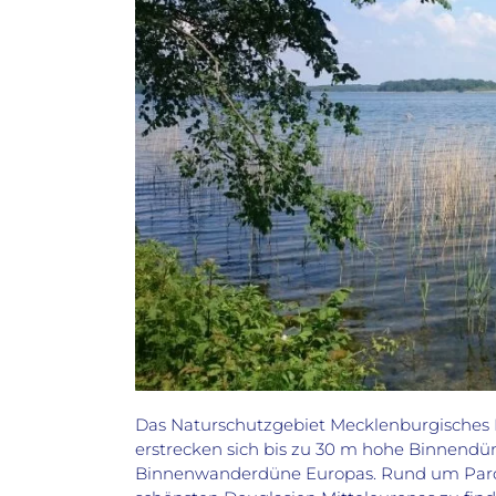
Das Naturschutzgebiet Mecklenburgisches E
erstrecken sich bis zu 30 m hohe Binnendü
Binnenwanderdüne Europas
.
Rund um Parc