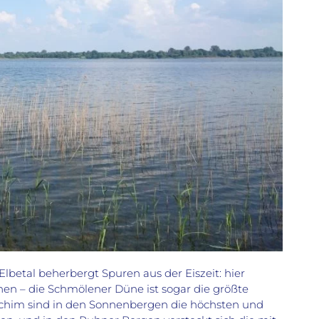
lbetal beherbergt Spuren aus der Eiszeit:
hier
nen – die
Schmölener Düne ist
sogar
die größte
him sind i
n den Sonnenbergen die höchsten und