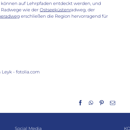
können auf Lehrpfaden entdeckt werden, und
Radwege wie der
Ostseeküstenr
adweg, der
beradweg
erschließen die Region hervorragend für
Leyk - fotolia.com
Facebook
WhatsApp
Pinterest
E-
Mail
Social Media
KO