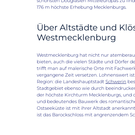
schönsten Douglasien Mitteleuropas zu fin
176 m höchste Erhebung Mecklenburgs.
Über Altstädte und Klö
Westmecklenburg
Westmecklenburg hat nicht nur atembera
bieten, auch die vielen Städte und Dörfer
de
trifft man auf malerische Orte mit Fachwe
vergangene Zeit versetzen.
Lohnenswert ist
Region: die Landeshauptstadt
Schwerin
bes
Stadtgebiet ebenso wie durch beeindruck
der höchste Kirchturm Mecklenburgs, und 
und
bedeutendes Bauwerk des romantische
Ostseeküste ist mit ihrer Altstadt anerkan
ist das Barockschloss mit angrenzendem S