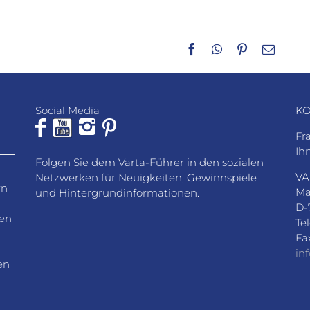
Facebook
WhatsApp
Pinterest
E-
Mail
Social Media
KO
Fr
Ih
Folgen Sie dem Varta-Führer in den sozialen
VA
Netzwerken für Neuigkeiten, Gewinnspiele
rn
Ma
und Hintergrundinformationen.
D-
den
Te
Fa
in
en