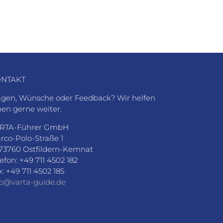
NTAKT
agen, Wünsche oder Feedback? Wir helfen
nen gerne weiter.
RTA-Führer GmbH
rco-Polo-Straße 1
73760 Ostfildern-Kemnat
lefon: +49 711 4502 182
x: +49 711 4502 185
fo@varta-guide.de