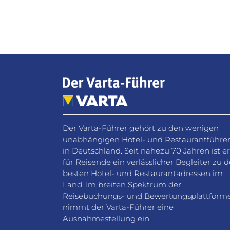
Der Varta-Führer gehört zu den wenigen
unabhängigen Hotel- und Restaurantführe
in Deutschland. Seit nahezu 70 Jahren ist er
für Reisende ein verlässlicher Begleiter zu 
besten Hotel- und Restaurantadressen im
Land. Im breiten Spektrum der
Reisebuchungs- und Bewertungsplattform
nimmt der Varta-Führer eine
Ausnahmestellung ein.