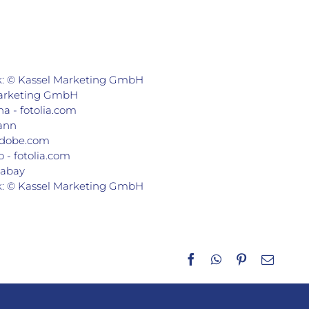
k: © Kassel Marketing GmbH
Marketing GmbH
a - fotolia.com
ann
.adobe.com
 - fotolia.com
xabay
k: © Kassel Marketing GmbH
Facebook
WhatsApp
Pinterest
E-
Mail