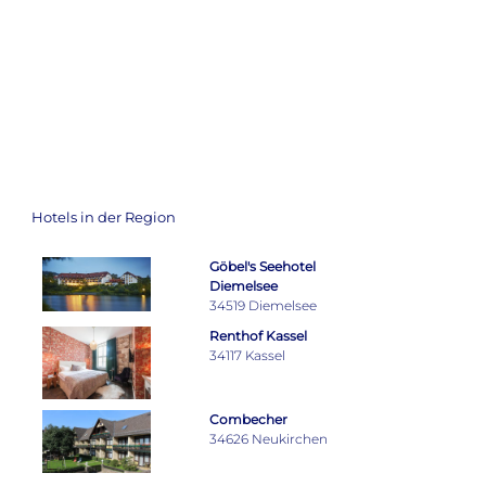
Hotels in der Region
Göbel's Seehotel
Diemelsee
34519 Diemelsee
Renthof Kassel
34117 Kassel
Combecher
34626 Neukirchen