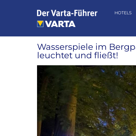
Zum
Inhalt
HOTELS
springen
Wasserspiele im Bergp
leuchtet und fließt!
Zeige
grösseres
Bild