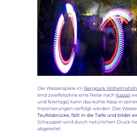
Die Wasserspiele im
Bergpark Wilhelmshö
sind zweifelsohne eine Reise nach
Kassel
we
und feiertags) kann das kühle Nass in sein
Inszenierungen verfolgt werden. Das Wasser
Teufelsbrücke, fällt in die Tiefe und bildet
Schauspiel wird durch natürlichen Druck her
abgeleitet.