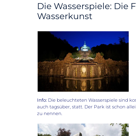
Die Wasserspiele: Die F
Wasserkunst
Info:
Die beleuchteten Wasserspiele sind ko
auch tagsüber, statt. Der Park ist schon al
zu nennen.