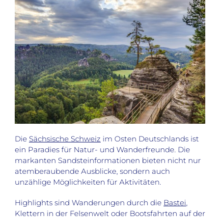
Die
Sächsische Schweiz
im Osten Deutschlands ist
ein Paradies für Natur- und Wanderfreunde. Die
markanten Sandsteinformationen bieten nicht nur
atemberaubende Ausblicke, sondern auch
unzählige Möglichkeiten für Aktivitäten.
Highlights sind Wanderungen durch die
Bastei
,
Klettern in der Felsenwelt oder Bootsfahrten auf der