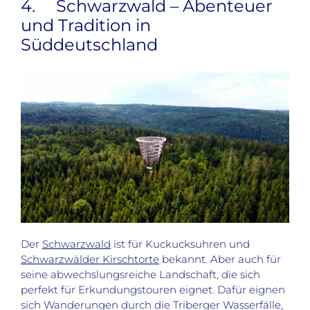
4. Schwarzwald – Abenteuer
und Tradition in
Süddeutschland
Der
Schwarzwald
ist für Kuckucksuhren und
Schwarzwälder Kirschtorte
bekannt. Aber auch für
seine abwechslungsreiche Landschaft, die sich
perfekt für Erkundungstouren eignet. Dafür eignen
sich Wanderungen durch die Triberger Wasserfälle,