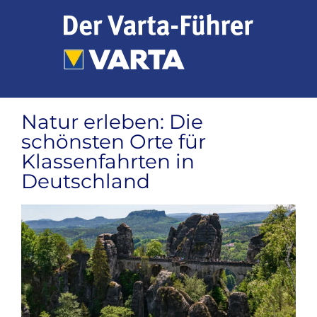
Zum
Inhalt
springen
Natur erleben: Die
schönsten Orte für
Klassenfahrten in
Deutschland
Zeige
grösseres
Bild