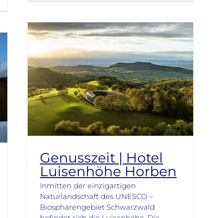
Genusszeit | Hotel
Luisenhöhe Horben
Inmitten der einzigartigen
Naturlandschaft des UNESCO –
Biosphärengebiet Schwarzwald
befindet sich die Luisenhöhe. Die