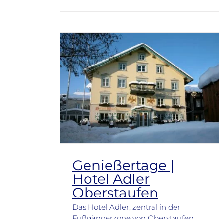
Genießertage |
Hotel Adler
Oberstaufen
Das Hotel Adler, zentral in der
Fußgängerzone von Oberstaufen