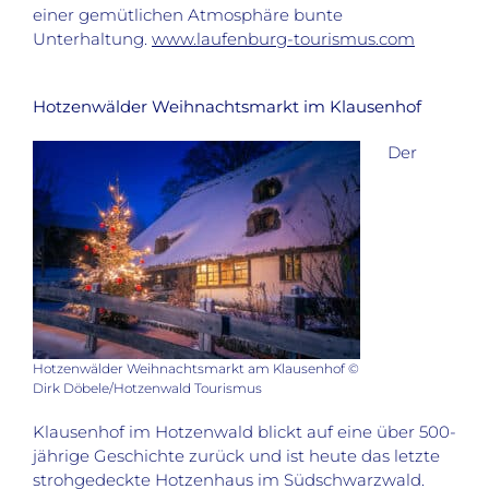
einer gemütlichen Atmosphäre bunte
Unterhaltung.
www.laufenburg-tourismus.com
Hotzenwälder Weihnachtsmarkt im Klausenhof
Der
Hotzenwälder Weihnachtsmarkt am Klausenhof ©
Dirk Döbele/Hotzenwald Tourismus
Klausenhof im Hotzenwald blickt auf eine über 500-
jährige Geschichte zurück und ist heute das letzte
strohgedeckte Hotzenhaus im Südschwarzwald.