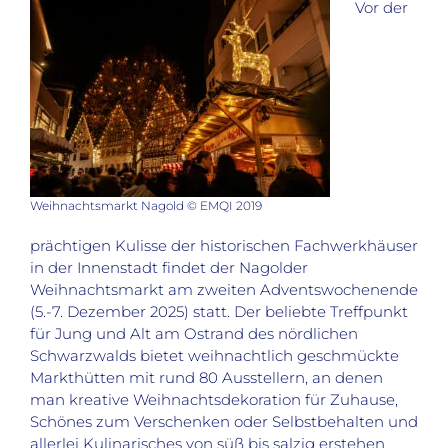
Vor der
Weihnachtsmarkt Nagold © EMQI 2019
prächtigen Kulisse der historischen Fachwerkhäuser
in der Innenstadt findet der Nagolder
Weihnachtsmarkt am zweiten Adventswochenende
(5.-7. Dezember 2025) statt. Der beliebte Treffpunkt
für Jung und Alt am Ostrand des nördlichen
Schwarzwalds bietet weihnachtlich geschmückte
Markthütten mit rund 80 Ausstellern, an denen
man kreative Weihnachtsdekoration für Zuhause,
Schönes zum Verschenken oder Selbstbehalten und
allerlei Kulinarisches von süß bis salzig erstehen