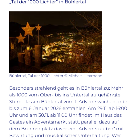
„Tal der 1000 Lichter“ in Bühlertal
Bühlertal, Tal der 1000 Lichter © Michael Liebmann
Besonders strahlend geht es in Bühlertal zu: Mehr
als 1000 vom Ober- bis ins Untertal aufgehängte
Sterne lassen Bühlertal vom 1. Adventswochenende
bis zum 6. Januar 2026 erstrahlen. Am 29.11. ab 16:00
Uhr und am 30.11. ab 11:00 Uhr findet im Haus des
Gastes ein Adventsmarkt statt, parallel dazu auf
dem Brunnenplatz davor ein „Adventszauber“ mit
Bewirtung und musikalischer Unterhaltung. Wer