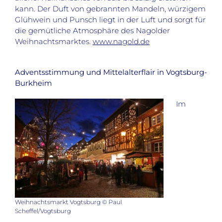
kann. Der Duft von gebrannten Mandeln, würzigem
Glühwein und Punsch liegt in der Luft und sorgt für
die gemütliche Atmosphäre des Nagolder
Weihnachtsmarktes.
www.nagold.de
Adventsstimmung und Mittelalterflair in Vogtsburg-
Burkheim
Im
Weihnachtsmarkt Vogtsburg © Paul
Scheffel/Vogtsburg