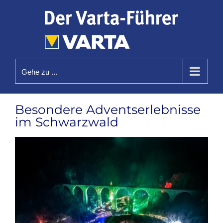
Zum
Inhalt
springen
Gehe zu ...
Besondere Adventserlebnisse
im Schwarzwald
Zeige
grösseres
Bild