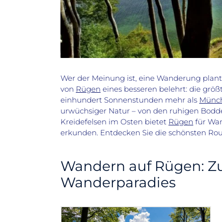
Wer der Meinung ist, eine Wanderung plan
von
Rügen
eines besseren belehrt: die größt
einhundert Sonnenstunden mehr als
Münc
urwüchsiger Natur –
von den ruhigen Bodd
Kreidefelsen im Osten bietet
Rügen
für Wan
erkunden. Entdecken Sie die schönsten Ro
Wandern auf Rügen: Zu 
Wanderparadies