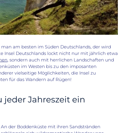
t man am besten im Süden Deutschlands, der wird
e Insel Deutschlands lockt nicht nur mit jährlich etwa
hen
, sondern auch mit herrlichen Landschaften und
enküsten im Westen bis zu den imposanten
derer vielseitige Möglichkeiten, die Insel zu
uten für das Wandern auf Rügen!
jeder Jahreszeit ein
An der Boddenküste mit ihren Sandstränden