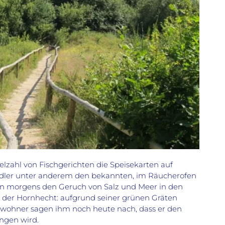
zahl von Fischgerichten die Speisekarten auf
dler unter anderem den bekannten, im Räucherofen
hon morgens den Geruch von Salz und Meer in den
ist der Hornhecht: aufgrund seiner grünen Gräten
ewohner sagen ihm noch heute nach, dass er den
ngen wird.