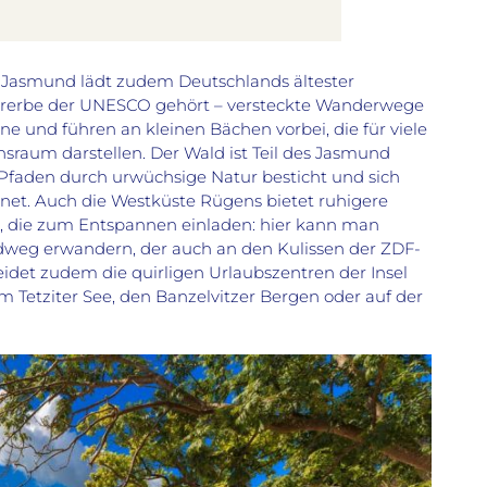
 Jasmund lädt zudem Deutschlands ältester
urerbe der UNESCO gehört – versteckte Wanderwege
ne und führen an kleinen Bächen vorbei, die für viele
nsraum darstellen. Der Wald ist Teil des Jasmund
 Pfaden durch urwüchsige Natur besticht und sich
net.
Auch die Westküste Rügens bietet ruhigere
 die zum Entspannen einladen: hier kann man
weg erwandern, der auch an den Kulissen der ZDF-
meidet zudem
die quirligen Urlaubszentren der Insel
m Tetziter See, den Banzelvitzer
Bergen
oder auf der