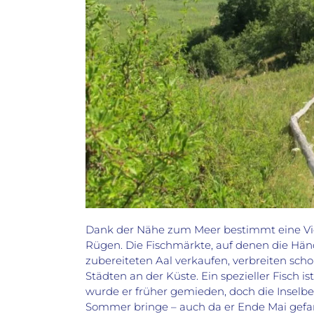
Dank der Nähe zum Meer bestimmt eine Viel
Rügen. Die Fischmärkte, auf
denen
die Hän
zubereiteten
A
al verkaufen, verbreiten sc
Städten an der
Küste.
Ein spezieller Fisch 
wurde er früher gemieden, doch die Inselb
Sommer bringe – auch da er Ende Mai gefa