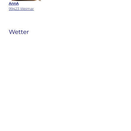
AnnA
99423 Weimar
Wetter