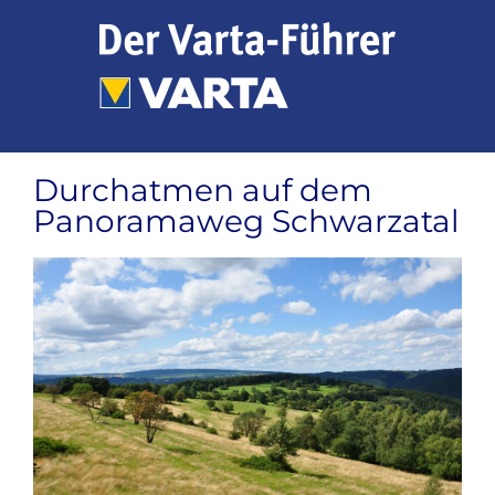
Zum
Inhalt
springen
Durchatmen auf dem
Panoramaweg Schwarzatal
Zeige
grösseres
Bild