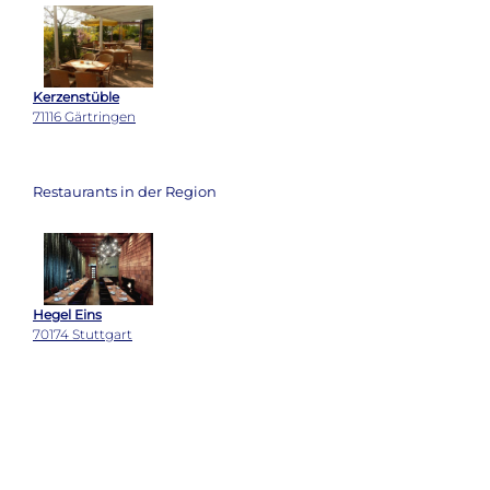
71116 Gärtringen
Restaurants in der Region
Hegel Eins
70174 Stuttgart
Restaurant Cédric
71384 Weinstadt