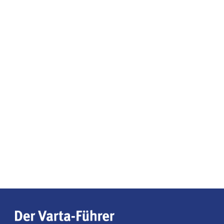
Der Varta-Führer gehört zu den wenigen
unabhängigen Hotel- und Restaurantführern in
Deutschland. Seit nahezu 70 Jahren ist er für
Reisende ein verlässlicher Begleiter zu den besten
Hotel- und Restaurantadressen im Land. Im breiten