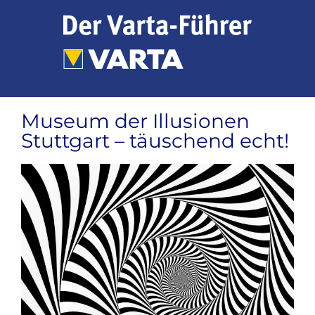
Zum
Inhalt
springen
Museum der Illusionen
Stuttgart – täuschend echt!
Zeige
grösseres
Bild