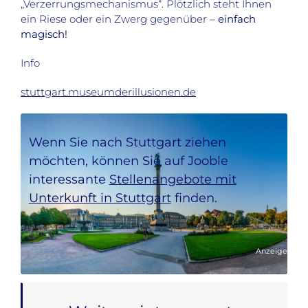
„Verzerrungsmechanismus“. Plötzlich steht Ihnen
ein Riese oder ein Zwerg gegenüber –
einfach
magisch!
Info
stuttgart.museumderillusionen.de
Wenn Sie nach Stuttgart ziehen
möchten, können Sie auf Jooble
interessante
Stellenangebote mit
Unterkunft in Stuttgart
finden.
Anzeige