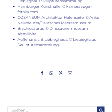
Liebieghaus Skulpturensammlung
Hamburger Kunsthalle: © kameraauge -
fotolia.com
OZEANEUM Architektur Hafenseite: © Anke
Neumeister/Deutsches Meeresmuseum
Brachiosaurus: © Dinosauriermuseum
Altmühltal
Außenansicht Liebieghaus: © Liebieghaus
Skulpturensammlung
Facebook
WhatsApp
Pinterest
E-
Mail
Suche