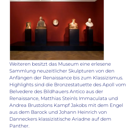
Weiteren besitzt das Museum eine erlesene
Sammlung neuzeitlicher Skulpturen von den
Anfängen der Renaissance bis zum Klassizismus.
Highlights sind die Bronzestatuette des Apoll vom
Belvedere des Bildhauers Antico aus der
Renaissance, Matthias Steinls Immaculata und
Andrea Brustolons Kampf Jakobs mit dem Engel
aus dem Barock und Johann Heinrich von
Danneckers klassizistische Ariadne auf dem
Panther.