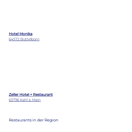
Zeller Hotel + Restaurant
63796 Kahl a. Main
Restaurants in der Region
Carmelo Greco
60598 Frankfurt am Main
Lafleur
60325 Frankfurt am Main