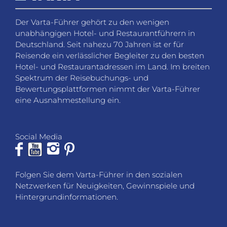
gerne weiter.
VARTA-Führer GmbH
Marco-Polo-Straße 1
D-73760 Ostfildern-Kemnat
Telefon: +49 711 4502 182
Fax: +49 711 4502 185
info@varta-guide.de
JOBS
VARTA-BEWERTUNG
LOGIN
DATENSCHUTZ
AGB
SITEMAP
PARTNER
IMPRESSUM