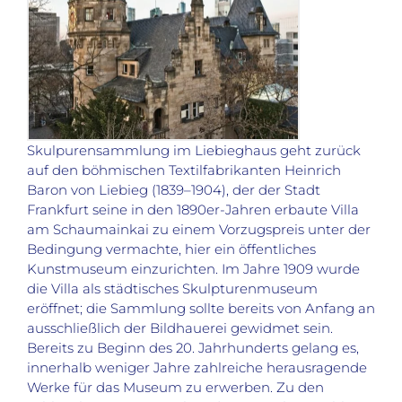
Skulpurensammlung im Liebieghaus geht zurück
auf den böhmischen Textilfabrikanten Heinrich
Baron von Liebieg (1839–1904), der der Stadt
Frankfurt seine in den 1890er-Jahren erbaute Villa
am Schaumainkai zu einem Vorzugspreis unter der
Bedingung vermachte, hier ein öffentliches
Kunstmuseum einzurichten. Im Jahre 1909 wurde
die Villa als städtisches Skulpturenmuseum
eröffnet; die Sammlung sollte bereits von Anfang an
ausschließlich der Bildhauerei gewidmet sein.
Bereits zu Beginn des 20. Jahrhunderts gelang es,
innerhalb weniger Jahre zahlreiche herausragende
Werke für das Museum zu erwerben. Zu den