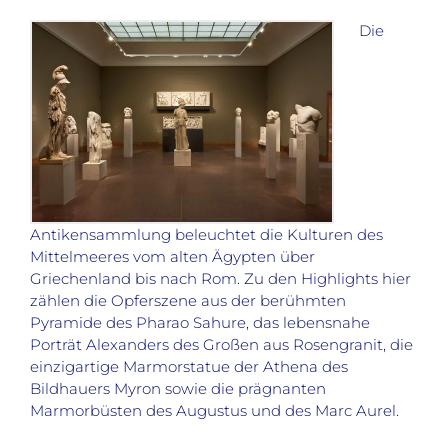
Die
Antikensammlung beleuchtet die Kulturen des
Mittelmeeres vom alten Ägypten über
Griechenland bis nach Rom. Zu den Highlights hier
zählen die Opferszene aus der berühmten
Pyramide des Pharao Sahure, das lebensnahe
Porträt Alexanders des Großen aus Rosengranit, die
einzigartige Marmorstatue der Athena des
Bildhauers Myron sowie die prägnanten
Marmorbüsten des Augustus und des Marc Aurel.