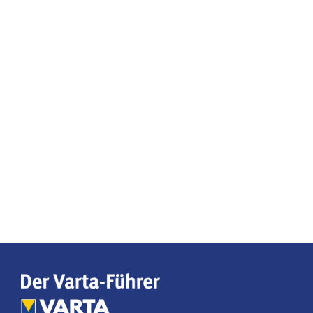
unabhängigen Hotel- und Restaurantführern in
Deutschland. Seit nahezu 70 Jahren ist er für
Reisende ein verlässlicher Begleiter zu den besten
Hotel- und Restaurantadressen im Land. Im breiten
Spektrum der Reisebuchungs- und
Bewertungsplattformen nimmt der Varta-Führer
eine Ausnahmestellung ein.
Social Media
Folgen Sie dem Varta-Führer in den sozialen
Netzwerken für Neuigkeiten, Gewinnspiele und
Hintergrundinformationen.
KONTAKT
Fragen, Wünsche oder Feedback? Wir helfen Ihnen