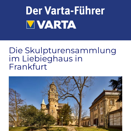
Zum
Inhalt
springen
Die Skulpturensammlung
im Liebieghaus in
Frankfurt
Zeige
grösseres
Bild