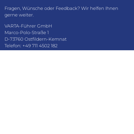
Fragen, Wünsche oder Feedback? Wir helfen Ihnen
gerne weiter.
VARTA-Führer GmbH
Marco-Polo-Straße 1
D-73760 Ostfildern-Kemnat
Telefon: +49 711 4502 182
Fax: +49 711 4502 185
info@varta-guide.de
JOBS
VARTA-BEWERTUNG
LOGIN
DATENSCHUTZ
AGB
SITEMAP
PARTNER
IMPRESSUM