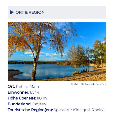
ORT & REGION
© Ilhan Balta – adobe stock
Ort:
Kahl a. Main
Einwohner:
8544
Höhe über NN:
110 m
Bundesland:
Bayern
Touristische Region(en):
Spessart / Kinzigtal, Rhein –