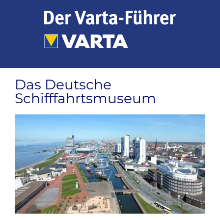
Zum
Inhalt
springen
Das Deutsche
Schifffahrtsmuseum
Zeige
grösseres
Bild