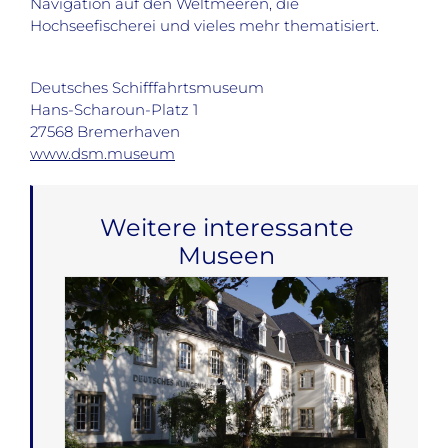
Navigation auf den Weltmeeren, die
Hochseefischerei und vieles mehr thematisiert.
Deutsches Schifffahrtsmuseum
Hans-Scharoun-Platz 1
27568 Bremerhaven
www.dsm.museum
Weitere interessante
Museen