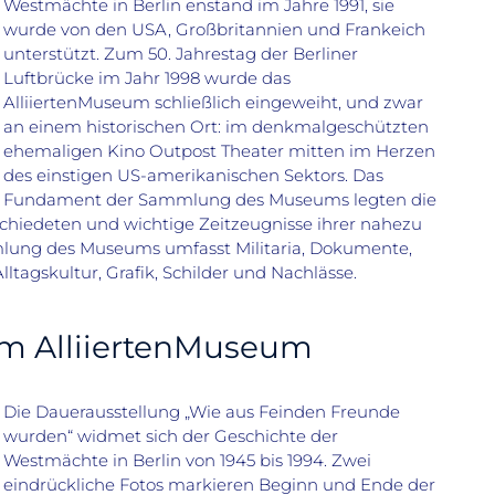
Westmächte in Berlin enstand im Jahre 1991, sie
wurde von den USA, Großbritannien und Frankeich
unterstützt. Zum 50. Jahrestag der Berliner
Luftbrücke im Jahr 1998 wurde das
AlliiertenMuseum schließlich eingeweiht, und zwar
an einem historischen Ort: im denkmalgeschützten
ehemaligen Kino Outpost Theater mitten im Herzen
des einstigen US-amerikanischen Sektors. Das
Fundament der Sammlung des Museums legten die
schiedeten und wichtige Zeitzeugnisse ihrer nahezu
mlung des Museums umfasst Militaria, Dokumente,
lltagskultur, Grafik, Schilder und Nachlässe.
im AlliiertenMuseum
Die Dauerausstellung „Wie aus Feinden Freunde
wurden“ widmet sich der Geschichte der
Westmächte in Berlin von 1945 bis 1994. Zwei
eindrückliche Fotos markieren Beginn und Ende der