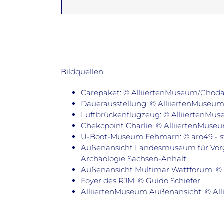
Bildquellen
Carepaket: © AlliiertenMuseum/Chod
Dauerausstellung: © AlliiertenMuseu
Luftbrückenflugzeug: © AlliiertenM
Chekcpoint Charlie: © AlliiertenMus
U-Boot-Museum Fehmarn: © aro49 - s
Außenansicht Landesmuseum für Vorg
Archäologie Sachsen-Anhalt
Außenansicht Multimar Wattforum: ©
Foyer des RJM: © Guido Schiefer
AlliiertenMuseum Außenansicht: © A