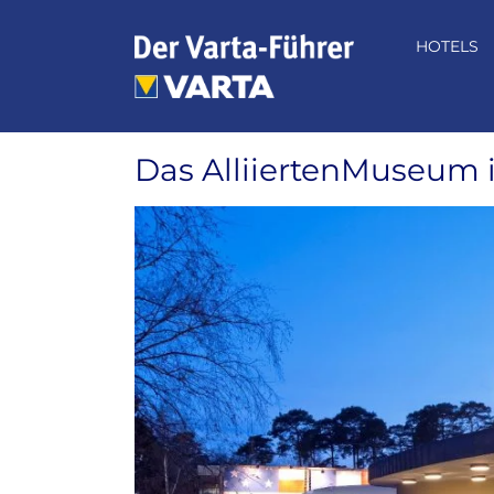
Zum
Inhalt
HOTELS
springen
Das AlliiertenMuseum i
Zeige
grösseres
Bild