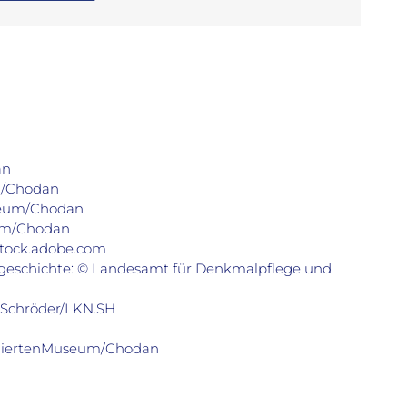
an
m/Chodan
useum/Chodan
eum/Chodan
tock.adobe.com
eschichte: © Landesamt für Denkmalpflege und
 Schröder/LKN.SH
lliiertenMuseum/Chodan