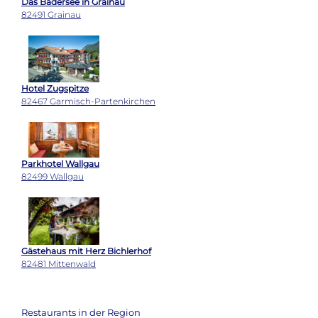
Das Badersee in Grainau
82491 Grainau
Hotel Zugspitze
82467 Garmisch-Partenkirchen
Parkhotel Wallgau
82499 Wallgau
Gästehaus mit Herz Bichlerhof
82481 Mittenwald
Restaurants in der Region