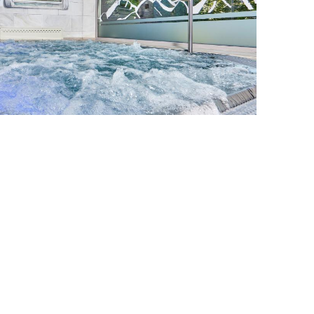
Kinderbetreuung auf Anfrage
Babybetten
Wellness
Beauty-/Anwendungskabinen
Fitnessbereich
Innenpool
Sauna
Whirlpool
Massagen
Bäder- und Thermalanwendungen
Dampfbad
Sportprogramme
Wellnessarrangement
Freizeit
Anzahl Leihfahrräder am Hotel: 8
Golf
Oberau
Entfernung zum Golfplatz: 9 km
Gäste erlaubt