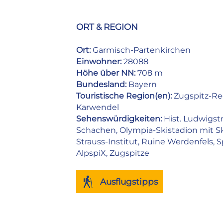
ORT & REGION
Ort:
Garmisch-Partenkirchen
Einwohner:
28088
Höhe über NN:
708 m
Bundesland:
Bayern
Touristische Region(en):
Zugspitz-Re
Karwendel
Sehenswürdigkeiten:
Hist. Ludwigst
Schachen, Olympia-Skistadion mit S
Strauss-Institut, Ruine Werdenfels, 
AlpspiX, Zugspitze
Ausflugstipps
Facebook
WhatsApp
Pinterest
Email