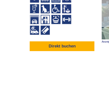
Anzei
Direkt buchen
Was bietet das Hotel Zugspitze in Gar