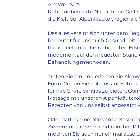
Ruhige Zimmer
AlmWell SPA
Aussicht
Ruhe, unberührte Natur, hohe Gipfel,
Garagen-/Parkhausplätze
die Kraft der Alpenkräuter, regionale 
Hunde erlaubt
Lift
Das alles vereint sich unter dem Beg
WLAN in den öffentlichen Bereichen
bedeutet für uns auch Gesundheit 
kostenlos
traditionellen, althergebrachten Er
Business-Center
modernen, auf den neuesten Stand
Barrierefreier Zugang zum Hotel
Behandlungsmethoden.
Barrierefreier Zugang zum Zimmer
Ladestation für Elektroautos
Treten Sie ein und erleben Sie AlmW
Schuhputzautomat
Form. Gehen Sie mit uns auf Entdec
Zimmer & Preise
für Ihre Sinne einiges zu bieten. Gö
Einzelzimmer: ab 108 EUR
Massage mit unseren Alpenkräuteröl
Doppelzimmer: ab 193 EUR
Rezepten von uns selbst angesetzt 
Zahlungsarten
Oder darf es eine pflegende Kosmeti
EC
Ziegenbuttercreme und reinsten Pfla
VISA
möchten Sie auch nur einmal abso
MASTERCARD