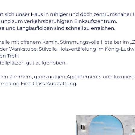
rt sich unser Haus in ruhiger und doch zentrumsnaher L
on und zum verkehrsberuhigten Einkaufszentrum.
 und Langlaufloipen sind schnell zu erreichen.
elhalle mit offenem Kamin. Stimmungsvolle Hotelbar im 
n der Wankstube. Stilvolle Holzvertäfelung im König-Lud
n Treff.
Stellplätzen gut aufgehoben.
hen Zimmern, großzügigen Appartements und luxuriösen 
ama und First-Class-Ausstattung.
exkl. Kur-, Ortstaxe
Zimmeranzahl
Gesamtanzahl Zimmer: 48
davon Suiten: 7