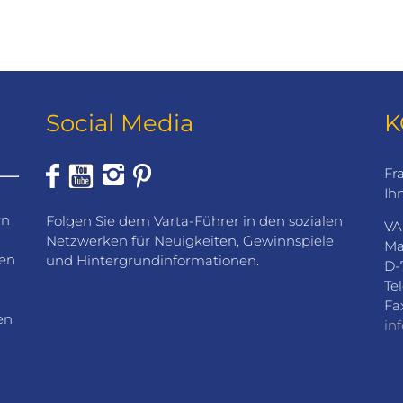
Social Media
K
Fr
Ih
rn
Folgen Sie dem Varta-Führer in den sozialen
VA
Netzwerken für Neuigkeiten, Gewinnspiele
Ma
den
und Hintergrundinformationen.
D-
Te
Fa
en
in