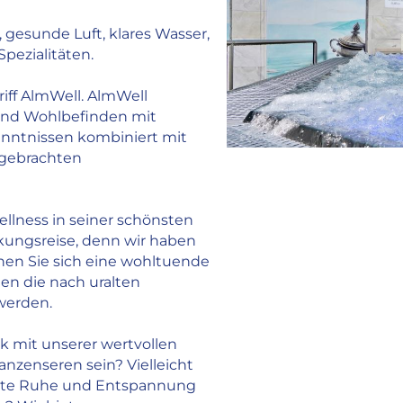
davon Nichtraucherzimmer: 48
 gesunde Luft, klares Wasser,
Zimmerausstattung
Spezialitäten.
Badezimmer mit Dusche
WC
riff AlmWell. AlmWell
Fenster zum Öffnen
und Wohlbefinden mit
WLAN im Zimmer
kenntnissen kombiniert mit
Fernseher
 gebrachten
Haartrockner
Kosmetikspiegel
Bademantel
ellness in seiner schönsten
Hosenbügler
kungsreise, denn wir haben
Safe
nnen Sie sich eine wohltuende
Kosmetikartikel
en die nach uralten
Küchenzeile
werden.
Kofferablage
Telefon
k mit unserer wertvollen
Schreibtisch
nzenseren sein? Vielleicht
Gastronomie
lute Ruhe und Entspannung
Hotelbar