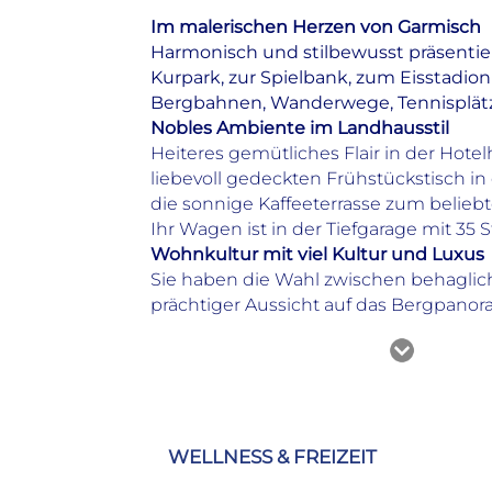
Im malerischen Herzen von Garmisch
Harmonisch und stilbewusst präsentie
Kurpark, zur Spielbank, zum Eisstadi
Bergbahnen, Wanderwege, Tennisplätze
Nobles Ambiente im Landhausstil
Heiteres gemütliches Flair in der Hot
liebevoll gedeckten Frühstückstisch i
die sonnige Kaffeeterrasse zum beliebte
Ihr Wagen ist in der Tiefgarage mit 35 
Wohnkultur mit viel Kultur und Luxus
Sie haben die Wahl zwischen behaglic
prächtiger Aussicht auf das Bergpanor
Alle Infos auf einen Blick
Öffnungszeiten/Rezeption
Geöffnet: Mo-So 24 Stunden
WELLNESS & FREIZEIT
Hotelausstattung