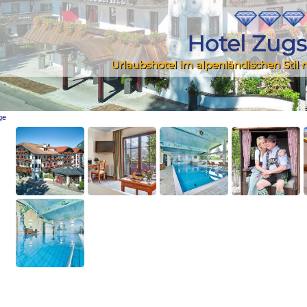
Hotel Zugs
Urlaubshotel im alpenländischen Stil
ge
misch-Partenkirchen?