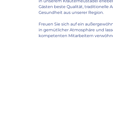
in unserem Kräuterheustadel erlebe
AMEX
Gästen beste Qualität, traditionel
DINERS
Gesundheit aus unserer Region.
JCB
Preisinformation
Freuen Sie sich auf ein außergewö
Zimmerpreis inkl. Frühstück
in gemütlicher Atmosphäre und lass
kompetenten Mitarbeitern verwöhn