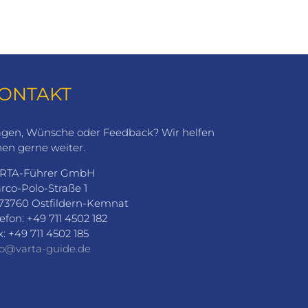
ONTAKT
agen, Wünsche oder Feedback? Wir helfen
nen gerne weiter.
RTA-Führer GmbH
rco-Polo-Straße 1
73760 Ostfildern-Kemnat
lefon: +49 711 4502 182
x: +49 711 4502 185
fo@varta-guide.de