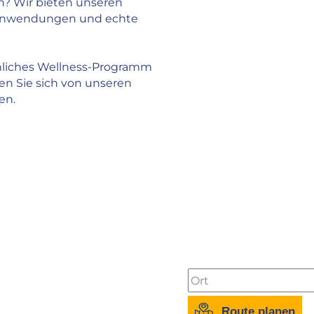
n? Wir bieten unseren
Restaurant für Passanten
le Anwendungen und echte
Restaurant für Hausgäste
Restaurant Joseph Naus Stub’n
hnliches Wellness-Programm
en Sie sich von unseren
en.
ANFAHRT & ENTFE
Stadtzentrum Garmis
Flughafen München:
1
Flughafen Innsbruck:
Bahnhof:
1 km
Messe München-Riem
Autobahn A95:
15 km
Route planen