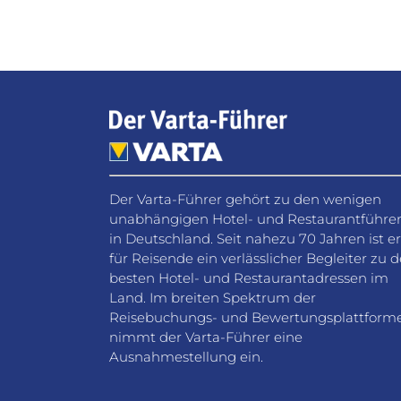
Der Varta-Führer gehört zu den wenigen
unabhängigen Hotel- und Restaurantführe
in Deutschland. Seit nahezu 70 Jahren ist er
für Reisende ein verlässlicher Begleiter zu 
besten Hotel- und Restaurantadressen im
Land. Im breiten Spektrum der
Reisebuchungs- und Bewertungsplattform
nimmt der Varta-Führer eine
Ausnahmestellung ein.