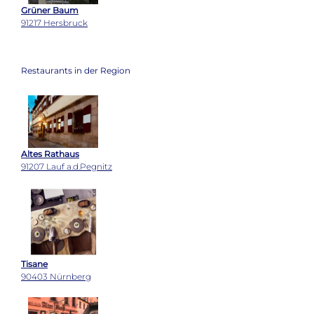
Grüner Baum
91217 Hersbruck
Restaurants in der Region
Altes Rathaus
91207 Lauf a.d.Pegnitz
Tisane
90403 Nürnberg