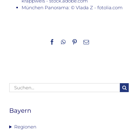
krappweis - stock.adobe.com
München Panorama: © Vlada Z - fotolia.com
Facebook
WhatsApp
Pinterest
E-
Mail
Suche
nach:
Bayern
Regionen