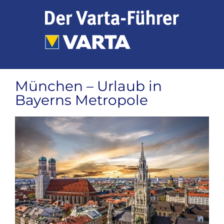
Zum
Inhalt
springen
München – Urlaub in
Bayerns Metropole
Zeige
grösseres
Bild