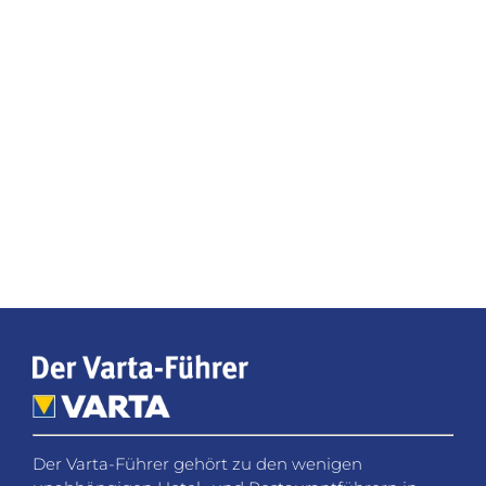
Der Varta-Führer gehört zu den wenigen
unabhängigen Hotel- und Restaurantführern in
Deutschland. Seit nahezu 70 Jahren ist er für
Reisende ein verlässlicher Begleiter zu den besten
Hotel- und Restaurantadressen im Land. Im breiten
Spektrum der Reisebuchungs- und
Bewertungsplattformen nimmt der Varta-Führer
eine Ausnahmestellung ein.
Social Media