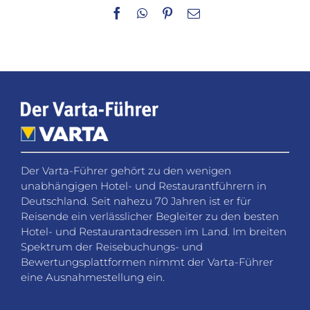
Facebook
WhatsApp
Pinterest
E-
Mail
Der Varta-Führer gehört zu den wenigen
unabhängigen Hotel- und Restaurantführern in
Deutschland. Seit nahezu 70 Jahren ist er für
Reisende ein verlässlicher Begleiter zu den besten
Hotel- und Restaurantadressen im Land. Im breiten
Spektrum der Reisebuchungs- und
Bewertungsplattformen nimmt der Varta-Führer
eine Ausnahmestellung ein.