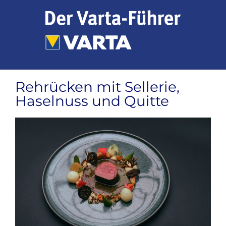
Zum
Inhalt
springen
Rehrücken mit Sellerie,
Haselnuss und Quitte
Zeige
grösseres
Bild