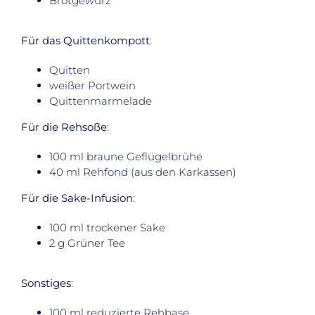
Brotgewürz
Für das Quittenkompott
:
Quitten
weißer Portwein
Quittenmarmelade
Für die Rehsoße
:
100 ml braune Geflügelbrühe
40 ml Rehfond (aus den Karkassen)
Für die Sake-Infusion
:
100 ml trockener Sake
2 g Grüner Tee
Sonstiges
:
100 ml reduzierte Rehbase