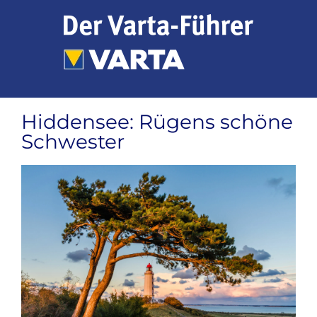
Zum
Inhalt
springen
Hiddensee: Rügens schöne
Schwester
Zeige
grösseres
Bild