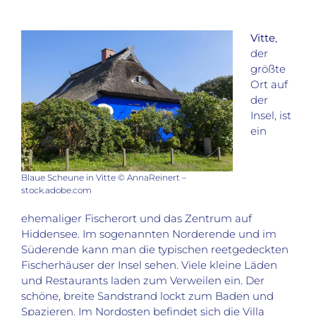
Vitte
,
der
größte
Ort auf
der
Insel, ist
ein
Blaue Scheune in Vitte © AnnaReinert –
stock.adobe.com
ehemaliger Fischerort und das Zentrum auf
Hiddensee. Im sogenannten Norderende und im
Süderende kann man die typischen reetgedeckten
Fischerhäuser der Insel sehen. Viele kleine Läden
und Restaurants laden zum Verweilen ein. Der
schöne, breite Sandstrand lockt zum Baden und
Spazieren. Im Nordosten befindet sich die Villa