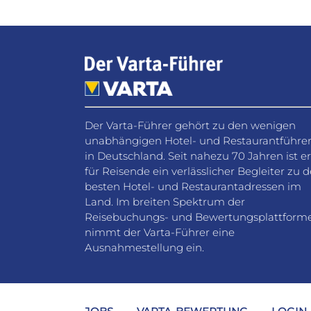
Der Varta-Führer gehört zu den wenigen
unabhängigen Hotel- und Restaurantführe
in Deutschland. Seit nahezu 70 Jahren ist er
für Reisende ein verlässlicher Begleiter zu 
besten Hotel- und Restaurantadressen im
Land. Im breiten Spektrum der
Reisebuchungs- und Bewertungsplattform
nimmt der Varta-Führer eine
Ausnahmestellung ein.