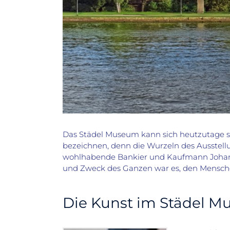
Das Städel Museum kann sich heutzutage st
bezeichnen, denn die Wurzeln des Ausstellun
wohlhabende Bankier und Kaufmann Johann Fr
und Zweck des Ganzen war es, den Mensche
Die Kunst im Städel 