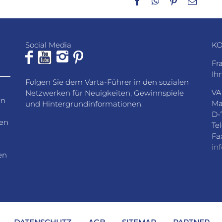
Facebook
WhatsApp
Pinterest
E-
Mail
Social Media
KO
Fr
Ih
Folgen Sie dem Varta-Führer in den sozialen
VA
Netzwerken für Neuigkeiten, Gewinnspiele
rn
Ma
und Hintergrundinformationen.
D-
den
Te
Fa
in
en