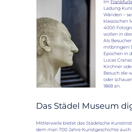
Im
Frankfurt
Ladung Kunst
Wänden – sei
klassischen 
4000 Fotogra
wollen in d
Als Besucher
mitbringen! 
Epochen in d
Lucas Cranac
Kirchner ode
Besuch die w
oder schauen
1868 an.
Das Städel Museum dig
Mittlerweile bietet das Städelsche Kunstinst
dem man 700 Jahre Kunstgeschichte auch 