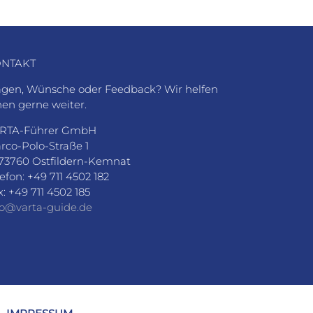
NTAKT
agen, Wünsche oder Feedback? Wir helfen
nen gerne weiter.
RTA-Führer GmbH
rco-Polo-Straße 1
73760 Ostfildern-Kemnat
lefon: +49 711 4502 182
x: +49 711 4502 185
fo@varta-guide.de