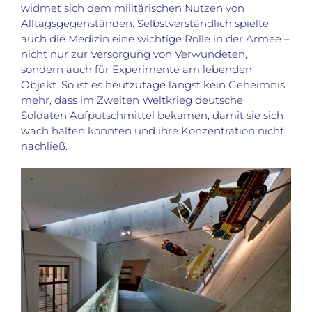
widmet sich dem militärischen Nutzen von
Alltagsgegenständen. Selbstverständlich spielte
auch die Medizin eine wichtige Rolle in der Armee –
nicht nur zur Versorgung von Verwundeten,
sondern auch für Experimente am lebenden
Objekt. So ist es heutzutage längst kein Geheimnis
mehr, dass im Zweiten Weltkrieg deutsche
Soldaten Aufputschmittel bekamen, damit sie sich
wach halten konnten und ihre Konzentration nicht
nachließ.