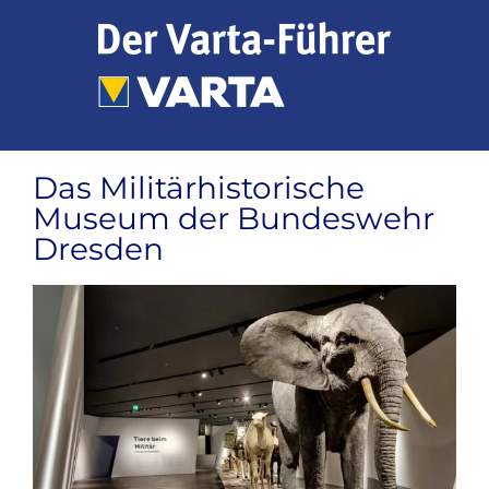
Zum
Inhalt
springen
Das Militärhistorische
Museum der Bundeswehr
Dresden
Zeige
grösseres
Bild