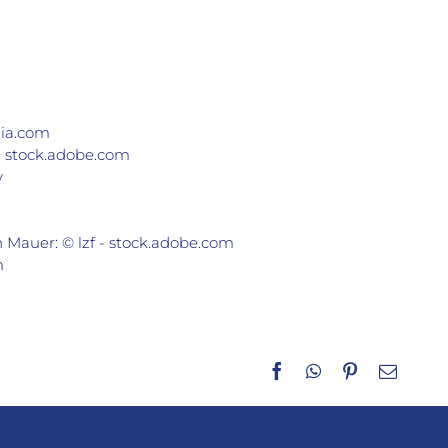
lia.com
 - stock.adobe.com
y
 Mauer: © lzf - stock.adobe.com
m
Facebook
WhatsApp
Pinterest
E-
Mail