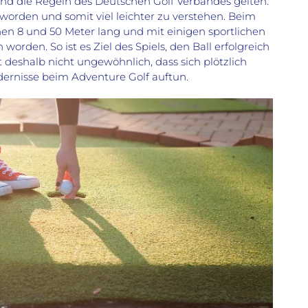
und die Regeln des Deutschen Golf Verbandes gelten.
rt worden und somit viel leichter zu verstehen. Beim
hen 8 und 50 Meter lang und mit einigen sportlichen
orden. So ist es Ziel des Spiels, den Ball erfolgreich
 deshalb nicht ungewöhnlich, dass sich plötzlich
ndernisse beim Adventure Golf auftun.