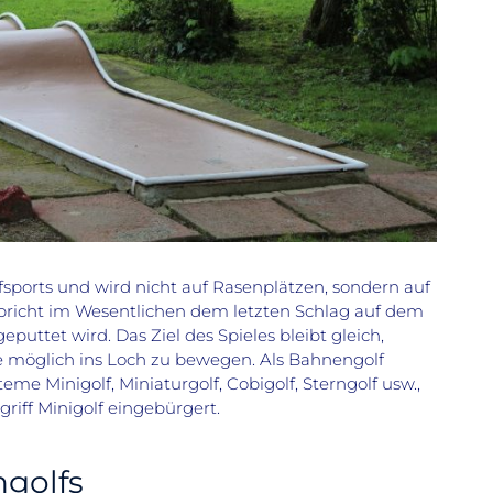
lfsports und wird nicht auf Rasenplätzen, sondern auf
spricht im Wesentlichen dem letzten Schlag auf dem
eputtet wird. Das Ziel des Spieles bleibt gleich,
e möglich ins Loch zu bewegen. Als Bahnengolf
 Minigolf, Miniaturgolf, Cobigolf, Sterngolf usw.,
riff Minigolf eingebürgert.
golfs