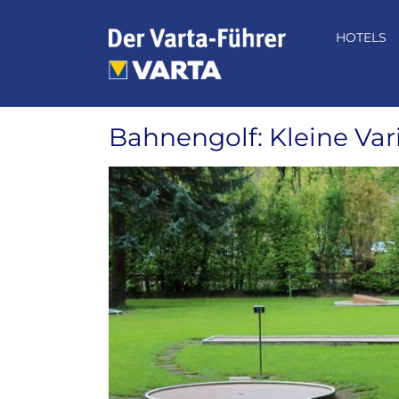
Zum
Inhalt
HOTELS
springen
Bahnengolf: Kleine Var
Zeige
grösseres
Bild