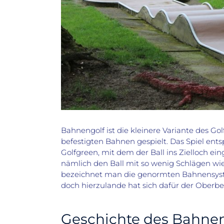
Bahnengolf ist die kleinere Variante des Go
befestigten Bahnen gespielt. Das Spiel ent
Golfgreen, mit dem der Ball ins Zielloch eing
nämlich den Ball mit so wenig Schlägen wi
bezeichnet man die genormten Bahnensysteme
doch hierzulande hat sich dafür der Oberbeg
Geschichte des Bahnen