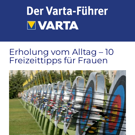
Zum
Inhalt
springen
Erholung vom Alltag – 10
Freizeittipps für Frauen
Zeige
grösseres
Bild