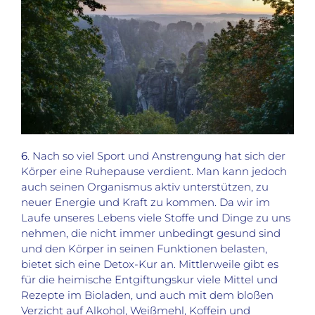
6
. Nach so viel Sport und Anstrengung hat sich der
Körper eine Ruhepause verdient. Man kann jedoch
auch seinen Organismus aktiv unterstützen, zu
neuer Energie und Kraft zu kommen. Da wir im
Laufe unseres Lebens viele Stoffe und Dinge zu uns
nehmen, die nicht immer unbedingt gesund sind
und den Körper in seinen Funktionen belasten,
bietet sich eine Detox-Kur an. Mittlerweile gibt es
für die heimische Entgiftungskur viele Mittel und
Rezepte im Bioladen, und auch mit dem bloßen
Verzicht auf Alkohol, Weißmehl, Koffein und