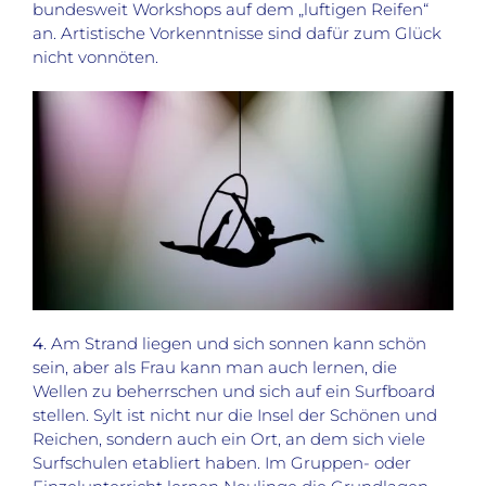
bundesweit Workshops auf dem „luftigen Reifen“
an. Artistische Vorkenntnisse sind dafür zum Glück
nicht vonnöten.
4
. Am Strand liegen und sich sonnen kann schön
sein, aber als Frau kann man auch lernen, die
Wellen zu beherrschen und sich auf ein Surfboard
stellen. Sylt ist nicht nur die Insel der Schönen und
Reichen, sondern auch ein Ort, an dem sich viele
Surfschulen etabliert haben. Im Gruppen- oder