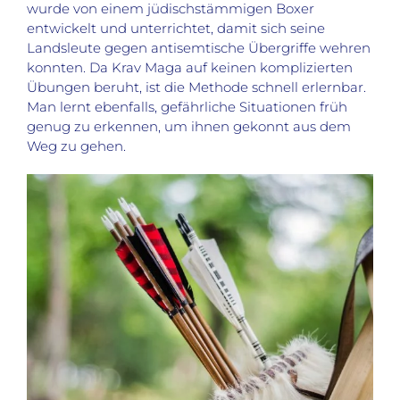
wurde von einem jüdischstämmigen Boxer
entwickelt und unterrichtet, damit sich seine
Landsleute gegen antisemtische Übergriffe wehren
konnten. Da Krav Maga auf keinen komplizierten
Übungen beruht, ist die Methode schnell erlernbar.
Man lernt ebenfalls, gefährliche Situationen früh
genug zu erkennen, um ihnen gekonnt aus dem
Weg zu gehen.