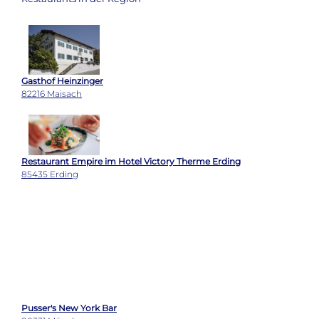
Gasthof Heinzinger
82216 Maisach
Restaurant Empire im Hotel Victory Therme Erding
85435 Erding
Pusser's New York Bar
80331 München