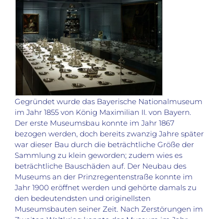
Gegründet wurde das Bayerische Nationalmuseum
im Jahr 1855 von König Maximilian II. von Bayern.
Der erste Museumsbau konnte im Jahr 1867
bezogen werden, doch bereits zwanzig Jahre später
war dieser Bau durch die beträchtliche Größe der
Sammlung zu klein geworden; zudem wies es
beträchtliche Bauschäden auf. Der Neubau des
Museums an der Prinzregentenstraße konnte im
Jahr 1900 eröffnet werden und gehörte damals zu
den bedeutendsten und originellsten
Museumsbauten seiner Zeit. Nach Zerstörungen im