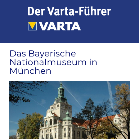
Zum
Inhalt
springen
Das Bayerische
Nationalmuseum in
München
Zeige
grösseres
Bild