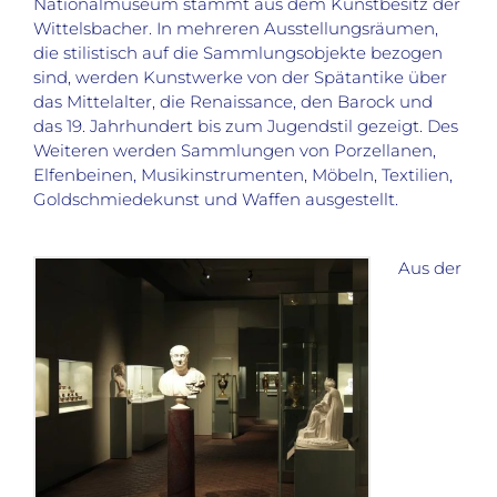
Nationalmuseum stammt aus dem Kunstbesitz der
Wittelsbacher. In mehreren Ausstellungsräumen,
die stilistisch auf die Sammlungsobjekte bezogen
sind, werden Kunstwerke von der Spätantike über
das Mittelalter, die Renaissance, den Barock und
das 19. Jahrhundert bis zum Jugendstil gezeigt. Des
Weiteren werden Sammlungen von Porzellanen,
Elfenbeinen, Musikinstrumenten, Möbeln, Textilien,
Goldschmiedekunst und Waffen ausgestellt.
Aus der