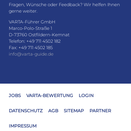
Fragen, Wünsche oder Feedback? Wir helfen Ihnen
gerne weiter.
VARTA-Führer GmbH
Marco-Polo-Straße 1
D-73760 Ostfildern-Kemnat
Telefon: +49 711 4502 182
Fax: +49 711 4502 185
info@varta-guide.de
JOBS
VARTA-BEWERTUNG
LOGIN
DATENSCHUTZ
AGB
SITEMAP
PARTNER
IMPRESSUM