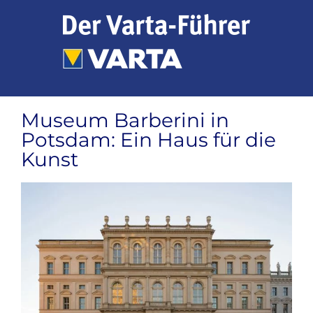
Zum
Inhalt
springen
Museum Barberini in
Potsdam: Ein Haus für die
Kunst
Zeige
grösseres
Bild