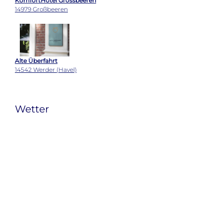
KomfortHotel Grossbeeren
14979 Großbeeren
Alte Überfahrt
14542 Werder (Havel)
Wetter