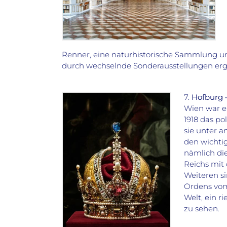
Renner, eine naturhistorische Sammlung und
durch wechselnde Sonderausstellungen er
7.
Hofburg 
Wien war ei
1918 das p
sie unter 
den wichtig
nämlich di
Reichs mit 
Weiteren si
Ordens vom
Welt, ein r
zu sehen.