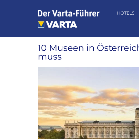
Zum
Inhalt
HOTELS
springen
10 Museen in Österrei
muss
Zeige
grösseres
Bild