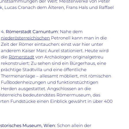
unstsammlungen der Welt: Meisterwerke von Peter
, Lucas Cranach dem Älteren, Frans Hals und Raffael
4.
Römerstadt Carnuntum
: Nahe dem
niederösterreichischen
Petronell kann man in die
Zeit der Römer eintauchen: einst war hier unter
anderem Kaiser Marc Aurel stationiert. Heute wird
die
Römerstadt
von Archäologen originalgetreu
rekonstruiert: Zu sehen sind ein Bürgerhaus, eine
prächtige Stadtvilla und eine öffentliche
Thermenanlage – allesamt möbliert, mit römischen
Fußbodenheizungen und funktionstüchtigen
Herden ausgestattet. Angschlossen an die
Österreichs bedeutendstes Römermuseum, das
rten Fundstücke einen Einblick gewährt in über 400
istorisches Museum, Wien
: Schon allein der