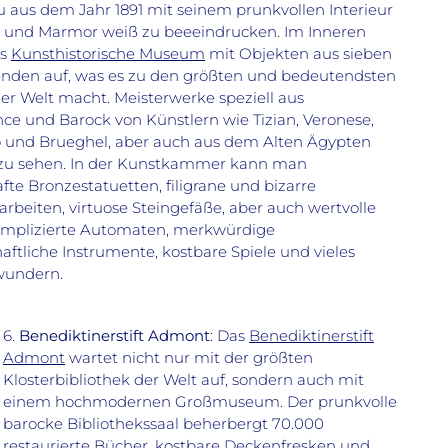
 aus dem Jahr 1891 mit seinem prunkvollen Interieur
k und Marmor weiß zu beeeindrucken. Im Inneren
as
Kunsthistorische Museum
mit Objekten aus sieben
enden auf, was es zu den größten und bedeutendsten
r Welt macht. Meisterwerke speziell aus
ce und Barock von Künstlern wie Tizian, Veronese,
o und Brueghel, aber auch aus dem Alten Ägypten
r zu sehen. In der Kunstkammer kann man
fte Bronzestatuetten, filigrane und bizarre
arbeiten, virtuose Steingefäße, aber auch wertvolle
omplizierte Automaten, merkwürdige
aftliche Instrumente, kostbare Spiele und vieles
undern.
6.
Benediktinerstift Admont
: Das
Benediktinerstift
Admont
wartet nicht nur mit der größten
Klosterbibliothek der Welt auf, sondern auch mit
einem hochmodernen Großmuseum. Der prunkvolle
barocke Bibliothekssaal beherbergt 70.000
restaurierte Bücher, kostbare Deckenfresken und