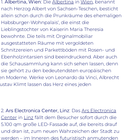
1.
Albertina, Wien
: Die
Albertina
in
Wien
, benannt
nach Herzog Albert von Sachsen-Teschen, besticht
allein schon durch die Prunkräume des ehemaligen
Habsburger-Wohnpalais‘, die einst die
Lieblingstochter von Kaiserin Maria Theresia
bewohnte. Die teils mit Orginalmobiliar
ausgestatteten Räume mit vergoldeten
Schnitzereien und Parkettböden mit Rosen- und
Ebenholzintarsien sind beeindruckend. Aber auch
die Schausammlung kann sich sehen lassen, denn
sie gehört zu den bedeutendsten europäischen
n Moderne. Werke von Leonardo da Vinci, Albrecht
stav Klimt lassen das Herz eines jeden
2.
Ars Electronica Center, Linz
: Das
Ars Electronica
Center
in
Linz
fällt dem Besucher sofort durch die
5.100 qm große LED-Fassade auf, die bereits drauf
und dran ist, zum neuen Wahrzeichen der Stadt zu
werden – im Inneren des futuristisch anmutenden