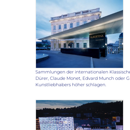
Sammlungen der internationalen Klassische
Dürer, Claude Monet, Edvard Munch oder Gu
Kunstliebhabers höher schlagen.