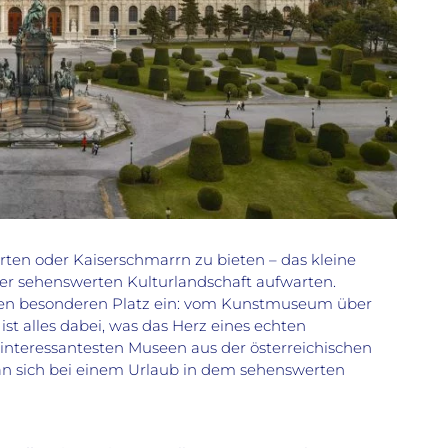
hrten oder Kaiserschmarrn zu bieten – das kleine
er sehenswerten Kulturlandschaft aufwarten.
en besonderen Platz ein: vom Kunstmuseum über
ist alles dabei, was das Herz eines echten
 interessantesten Museen aus der österreichischen
an sich bei einem Urlaub in dem sehenswerten