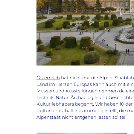
Österreich
hat nicht nur die Alpen, Skiabfa
Land im Herzen Europas kann auch mit ein
Museen und Ausstellungen nehmen da ein
Technik, Natur, Ärchaologie und Geschichte 
Kulturliebhabers begehrt. Wir haben 10 der
Kulturlandschaft zusammengestellt, die m
Alpenstaat nicht entgehen lassen sollte!