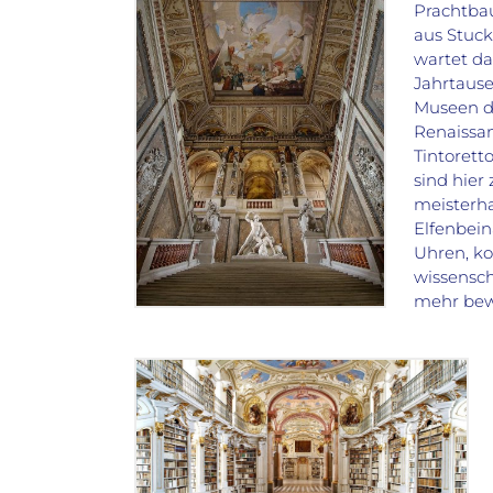
Prachtbau
aus Stuc
wartet d
Jahrtaus
Museen de
Renaissan
Tintorett
sind hie
meisterha
Elfenbein
Uhren, k
wissensch
mehr bew