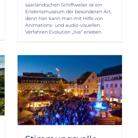
saarländischen Schiffweiler ist ein
Erlebnismuseum der besonderen Art,
denn hier kann man mit Hilfe von
Animations- und audio-visuellen
Verfahren Evolution „live“ erleben.