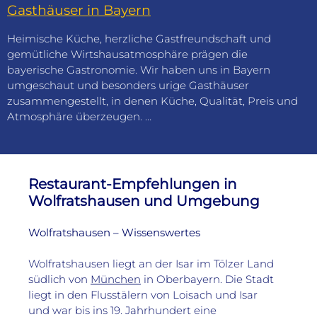
Gasthäuser in Bayern
Heimische Küche, herzliche Gastfreundschaft und
gemütliche Wirtshausatmosphäre prägen die
bayerische Gastronomie. Wir haben uns in Bayern
umgeschaut und besonders urige Gasthäuser
zusammengestellt, in denen Küche, Qualität, Preis und
Atmosphäre überzeugen. …
Restaurant-Empfehlungen in
Wolfratshausen und Umgebung
Wolfratshausen – Wissenswertes 
Wolfratshausen liegt an der Isar im Tölzer Land 
südlich von 
München
 in Oberbayern. Die Stadt 
liegt in den Flusstälern von Loisach und Isar 
und war bis ins 19. Jahrhundert eine 