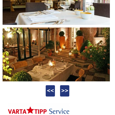
<<
>>