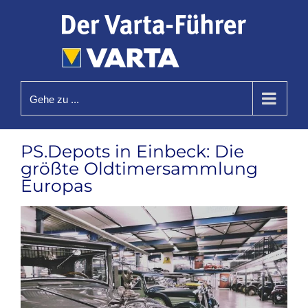
Zum
Inhalt
springen
Gehe zu ...
PS.Depots in Einbeck: Die
größte Oldtimersammlung
Europas
Zeige
grösseres
Bild