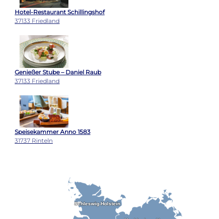
Hotel-Restaurant Schillingshof
37133 Friedland
Genießer Stube – Daniel Raub
37133 Friedland
Speisekammer Anno 1583
31737 Rinteln
Schleswig-Holstein
Schleswig-Holstein