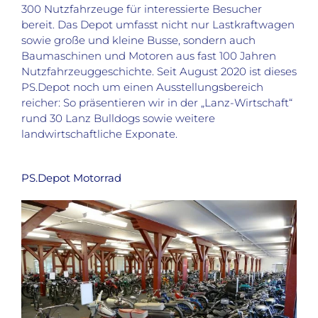
300 Nutzfahrzeuge für interessierte Besucher
bereit. Das Depot umfasst nicht nur Lastkraftwagen
sowie große und kleine Busse, sondern auch
Baumaschinen und Motoren aus fast 100 Jahren
Nutzfahrzeuggeschichte. Seit August 2020 ist dieses
PS.Depot noch um einen Ausstellungsbereich
reicher: So präsentieren wir in der „Lanz-Wirtschaft“
rund 30 Lanz Bulldogs sowie weitere
landwirtschaftliche Exponate.
PS.Depot Motorrad