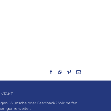
Facebook
WhatsApp
Pinterest
E-
Mail
NTAKT
agen, Wünsche oder Feedback? Wir helfen
nen gerne weiter.