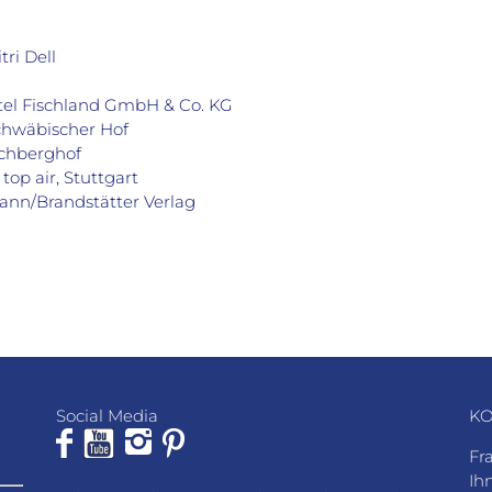
ri Dell
tel Fischland GmbH & Co. KG
schwäbischer Hof
schberghof
top air, Stuttgart
ann/Brandstätter Verlag
Social Media
KO
Fr
Ih