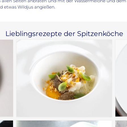
 allen Seiten anbraten und mit der Wassermelone und dem Pa
d etwas Wildjus angießen.
Lieblingsrezepte der Spitzenköche