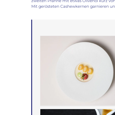
zweiten Pfanne mit etwas Olivenöl kurz von
Mit gerösteten Cashewkernen garnieren un