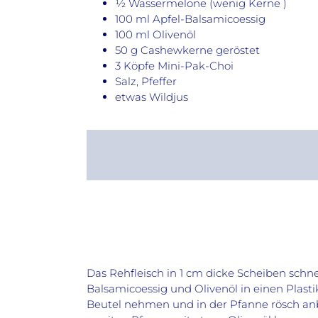
½ Wassermelone (wenig Kerne )
100 ml Apfel-Balsamicoessig
100 ml Olivenöl
50 g Cashewkerne geröstet
3 Köpfe Mini-Pak-Choi
Salz, Pfeffer
etwas Wildjus
Das Rehfleisch in 1 cm dicke Scheiben schn
Balsamicoessig und Olivenöl in einen Plast
Beutel nehmen und in der Pfanne rösch anb