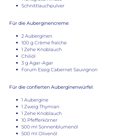
Schnittlauchpulver
Für die Auberginencreme
:
2 Auberginen
100 g Crème fraîche
1 Zehe Knoblauch
Chiliöl
3 g Agar-Agar
Forum Essig Cabernet Sauvignon
Für die confierten Auberginenwürfel
:
1 Aubergine
1 Zweig Thymian
1 Zehe Knoblauch
10 Pfefferkörner
500 ml Sonnenblumenöl
500 ml Olivenöl