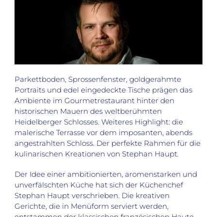
Parkettboden, Sprossenfenster, goldgerahmte
Portraits und edel eingedeckte Tische prägen das
Ambiente im Gourmetrestaurant hinter den
historischen Mauern des weltberühmten
Heidelberger Schlosses. Weiteres Highlight: die
malerische Terrasse vor dem imposanten, abends
angestrahlten Schloss. Der perfekte Rahmen für die
kulinarischen Kreationen von Stephan Haupt.
Der Idee einer ambitionierten, aromenstarken und
unverfälschten Küche hat sich der Küchenchef
Stephan Haupt verschrieben. Die kreativen
Gerichte, die in Menüform serviert werden,
entstammen der klassischen französischen Haute