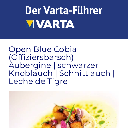
Zum
Inhalt
springen
Open Blue Cobia
(Offiziersbarsch) |
Aubergine | schwarzer
Knoblauch | Schnittlauch |
Leche de Tigre
Zeige
grösseres
Bild